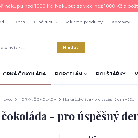
i nákupu nad 1000 Kč! Nakupte za více než 1000 Kč a poš
od
O nás
O nákupu
Reklamní produkty
Kontakty
Hledat
HORKÁ ČOKOLÁDA
PORCELÁN
POLŠTÁŘKY
V
Úvod
HORKÁ ČOKOLÁDA
Horká čokoláda - pro úspěšný den – 50g
čokoláda - pro úspěšný de
T15