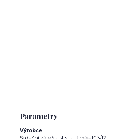
Parametry
Výrobce
Srdeční záležitost s.r.o. 1.máje103/12