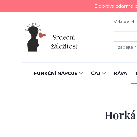
Doprava zdarma př
Velkoobch
FUNKČNÍ NÁPOJE
ČAJ
KÁVA
Horká 