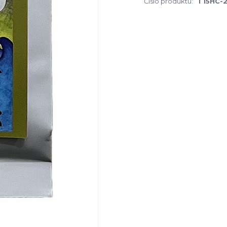
Číslo produktu:
T15HC-