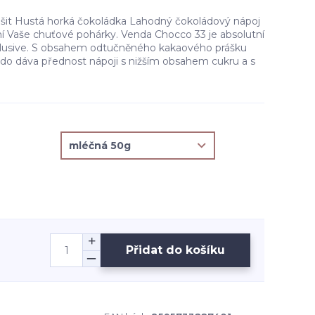
lišit Hustá horká čokoládka Lahodný čokoládový nápoj
ní Vaše chuťové pohárky. Venda Chocco 33 je absolutní
xlusive. S obsahem odtučněného kakaového prášku
kdo dáva přednost nápoji s nižším obsahem cukru a s
Přidat do košíku