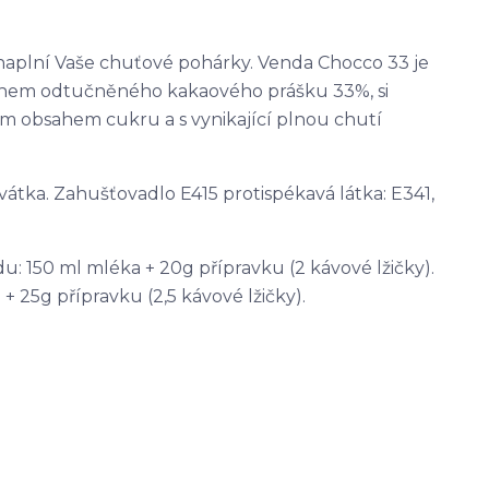
naplní Vaše chuťové pohárky. Venda Chocco 33 je
sahem odtučněného kakaového prášku 33%, si
ím obsahem cukru a s vynikající plnou chutí
vátka. Zahušťovadlo E415 protispékavá látka: E341,
 150 ml mléka + 20g přípravku (2 kávové lžičky).
 25g přípravku (2,5 kávové lžičky).