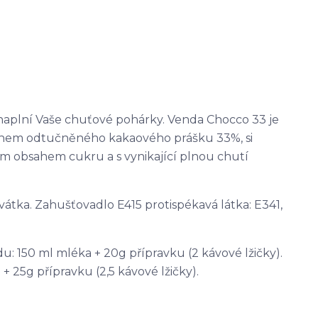
naplní Vaše chuťové pohárky. Venda Chocco 33 je
sahem odtučněného kakaového prášku 33%, si
ím obsahem cukru a s vynikající plnou chutí
vátka. Zahušťovadlo E415 protispékavá látka: E341,
 150 ml mléka + 20g přípravku (2 kávové lžičky).
 25g přípravku (2,5 kávové lžičky).