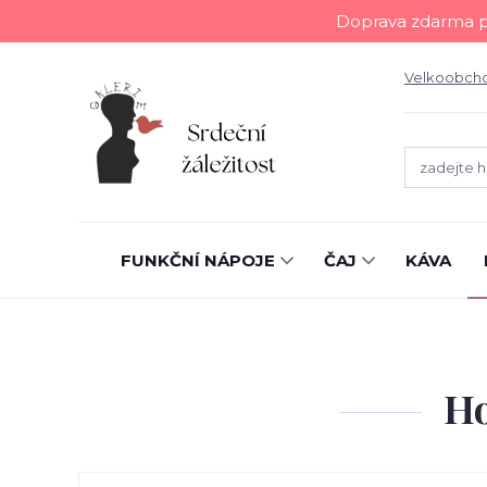
Doprava zdarma př
Velkoobch
FUNKČNÍ NÁPOJE
ČAJ
KÁVA
Ho