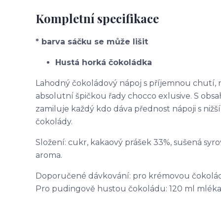
Kompletní specifikace
* barva sáčku se může lišit
Hustá horká čokoládka
Lahodný čokoládový nápoj s příjemnou chutí, 
absolutní špičkou řady chocco exlusive. S ob
zamiluje každý kdo dáva přednost nápoji s nižš
čokolády.
Složení: cukr, kakaový prášek 33%, sušená syro
aroma.
Doporučené dávkování: pro krémovou čokoládu:
Pro pudingově hustou čokoládu: 120 ml mléka +