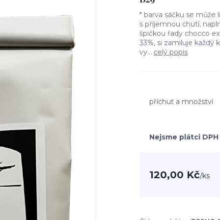
* barva sáčku se může 
s příjemnou chutí, napl
špičkou řady chocco e
33%, si zamiluje každý 
vy...
celý popis
příchuť a množství
Nejsme plátci DPH
120,00 Kč
/
ks