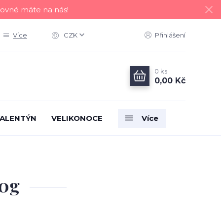
tovné máte na nás!
Více
CZK
Přihlášení
0
ks
0,00 Kč
ALENTÝN
VELIKONOCE
Více
50g