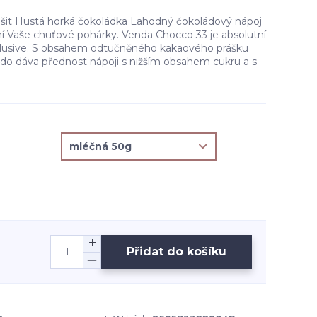
lišit Hustá horká čokoládka Lahodný čokoládový nápoj
ní Vaše chuťové pohárky. Venda Chocco 33 je absolutní
xlusive. S obsahem odtučněného kakaového prášku
kdo dáva přednost nápoji s nižším obsahem cukru a s
Přidat do košíku