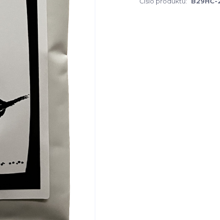
Číslo produktu:
B29HC-