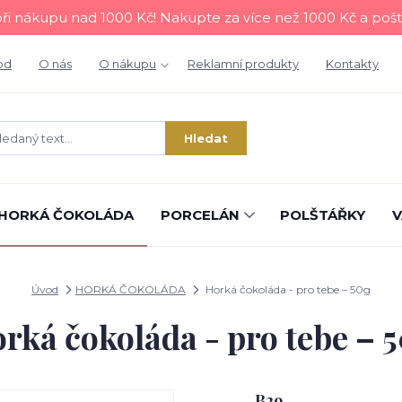
i nákupu nad 1000 Kč! Nakupte za více než 1000 Kč a poš
od
O nás
O nákupu
Reklamní produkty
Kontakty
Hledat
HORKÁ ČOKOLÁDA
PORCELÁN
POLŠTÁŘKY
V
Úvod
HORKÁ ČOKOLÁDA
Horká čokoláda - pro tebe – 50g
rká čokoláda - pro tebe – 
B29