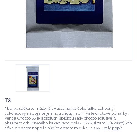
T8
* barva sáčku se může lišit Hustá horká čokoládka Lahodný
čokoládový nápoj s příjemnou chutí, naplní Vaše chuťové pohárky.
Venda Chocco 33 je absolutní špičkou řady chocco exlusive. S
obsahem odtučněného kakaového prášku 33%, si zamiluje každý kdo
dáva přednost nápoji s nižším obsahem cukru a s vy...
celý popis