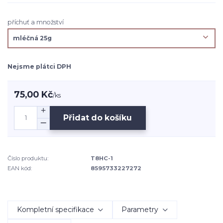
příchuť a množství
Nejsme plátci DPH
75,00 Kč
/
ks
Přidat do košíku
Číslo produktu:
T8HC-1
EAN kód:
8595733227272
Kompletní specifikace
Parametry