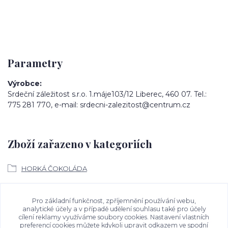
Parametry
Výrobce
Srdeční záležitost s.r.o. 1.máje103/12 Liberec, 460 07. Tel.:
775 281 770, e-mail: srdecni-zalezitost@centrum.cz
Zboží zařazeno v kategoriích
HORKÁ ČOKOLÁDA
Ke stažení
Pro základní funkčnost, zpříjemnění používání webu,
analytické účely a v případě udělení souhlasu také pro účely
cílení reklamy využíváme soubory cookies. Nastavení vlastních
Bezpečností upozornění
preferencí cookies můžete kdykoli upravit odkazem ve spodní