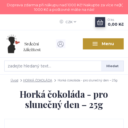
Doprava zdarma při nákupu nad 1000 Kč! Nakupte za více než
1000 Kč a poštovné máte na nás!
0
ks
CZK
0,00 Kč
Menu
Hledat
Úvod
HORKÁ ČOKOLÁDA
Horká čokoláda - pro slunečný den – 25g
Horká čokoláda - pro
slunečný den – 25g