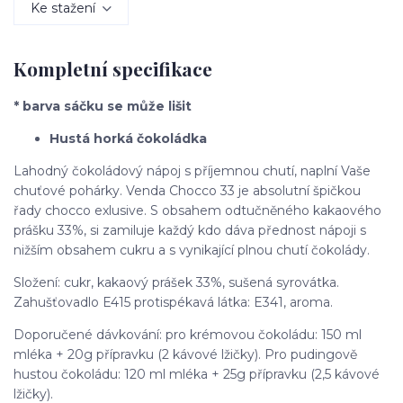
Ke stažení
Kompletní specifikace
* barva sáčku se může lišit
Hustá horká čokoládka
Lahodný čokoládový nápoj s příjemnou chutí, naplní Vaše
chuťové pohárky. Venda Chocco 33 je absolutní špičkou
řady chocco exlusive. S obsahem odtučněného kakaového
prášku 33%, si zamiluje každý kdo dáva přednost nápoji s
nižším obsahem cukru a s vynikající plnou chutí čokolády.
Složení: cukr, kakaový prášek 33%, sušená syrovátka.
Zahušťovadlo E415 protispékavá látka: E341, aroma.
Doporučené dávkování: pro krémovou čokoládu: 150 ml
mléka + 20g přípravku (2 kávové lžičky). Pro pudingově
hustou čokoládu: 120 ml mléka + 25g přípravku (2,5 kávové
lžičky).