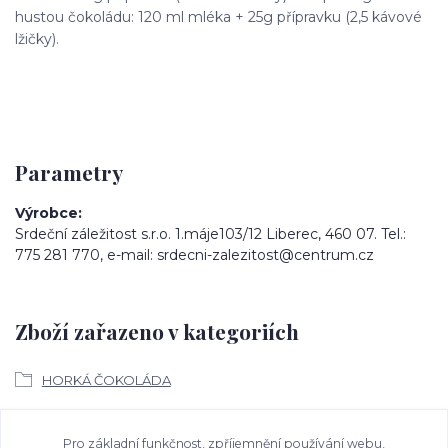
hustou čokoládu: 120 ml mléka + 25g přípravku (2,5 kávové
lžičky).
Parametry
Výrobce
Srdeční záležitost s.r.o. 1.máje103/12 Liberec, 460 07. Tel.:
775 281 770, e-mail: srdecni-zalezitost@centrum.cz
Zboží zařazeno v kategoriích
HORKÁ ČOKOLÁDA
Ke stažení
Pro základní funkčnost, zpříjemnění používání webu,