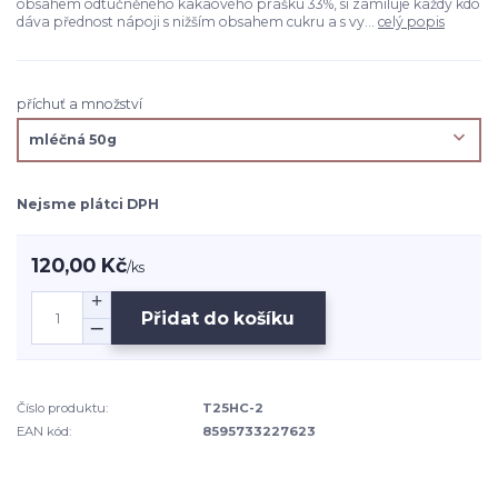
obsahem odtučněného kakaového prášku 33%, si zamiluje každý kdo
dáva přednost nápoji s nižším obsahem cukru a s vy...
celý popis
příchuť a množství
Nejsme plátci DPH
120,00 Kč
/
ks
Přidat do košíku
Číslo produktu:
T25HC-2
EAN kód:
8595733227623