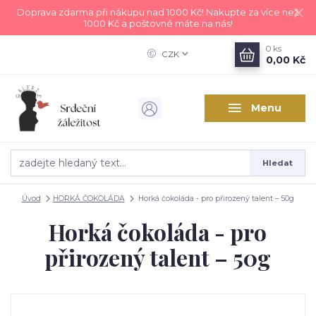
Doprava zdarma při nákupu nad 1000 Kč! Nakupte za více než
1000 Kč a poštovné máte na nás!
0
ks
CZK
0,00 Kč
Menu
Hledat
Úvod
HORKÁ ČOKOLÁDA
Horká čokoláda - pro přirozený talent – 50g
Horká čokoláda - pro
přirozený talent – 50g