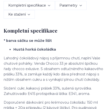
Kompletní specifikace
Parametry
Ke stažení
Kompletní specifikace
* barva sáčku se může lišit
Hustá horká čokoládka
Lahodný čokoládový nápoj s příjemnou chutí, naplní Vaše
chuťové pohárky. Venda Chocco 33 je absolutní špičkou
řady chocco exlusive. S obsahem odtučněného kakaového
prášku 33%, si zamiluje každý kdo dáva přednost nápoji s
nižším obsahem cukru a s vynikající plnou chutí čokolády.
Složení: cukr, kakaový prášek 33%, sušená syrovátka.
Zahušťovadlo E415 protispékavá látka: E341, aroma.
Doporučené dávkování: pro krémovou čokoládu: 150 ml
mléka + 20g přípravku (2 kávové lžičky). Pro pudingově