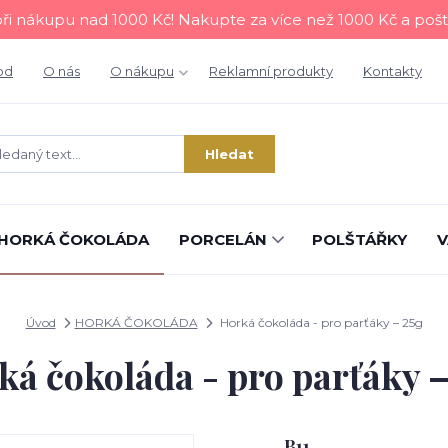
i nákupu nad 1000 Kč! Nakupte za více než 1000 Kč a poš
od
O nás
O nákupu
Reklamní produkty
Kontakty
Hledat
HORKÁ ČOKOLÁDA
PORCELÁN
POLŠTÁŘKY
V
Úvod
HORKÁ ČOKOLÁDA
Horká čokoláda - pro parťáky – 25g
ká čokoláda - pro parťáky –
B11