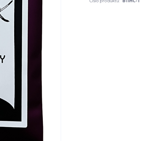
Číslo produktu:
B11HC-1