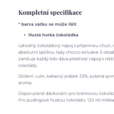
Kompletní specifikace
* barva sáčku se může lišit
Hustá horká čokoládka
Lahodný čokoládový nápoj s příjemnou chutí, 
absolutní špičkou řady chocco exlusive. S ob
zamiluje každý kdo dáva přednost nápoji s nižš
čokolády.
Složení: cukr, kakaový prášek 33%, sušená syro
aroma.
Doporučené dávkování: pro krémovou čokoládu:
Pro pudingově hustou čokoládu: 120 ml mléka +