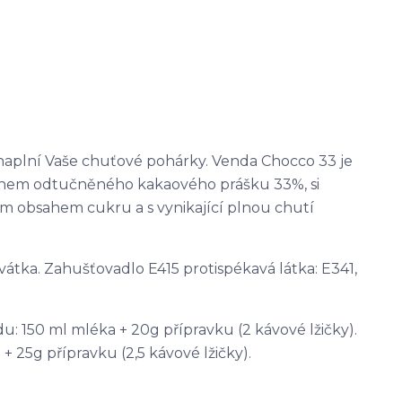
naplní Vaše chuťové pohárky. Venda Chocco 33 je
sahem odtučněného kakaového prášku 33%, si
ím obsahem cukru a s vynikající plnou chutí
vátka. Zahušťovadlo E415 protispékavá látka: E341,
 150 ml mléka + 20g přípravku (2 kávové lžičky).
 25g přípravku (2,5 kávové lžičky).