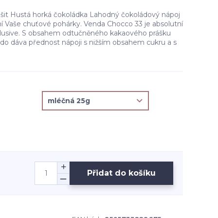
lišit Hustá horká čokoládka Lahodný čokoládový nápoj
ní Vaše chuťové pohárky. Venda Chocco 33 je absolutní
xlusive. S obsahem odtučněného kakaového prášku
kdo dáva přednost nápoji s nižším obsahem cukru a s
Přidat do košíku