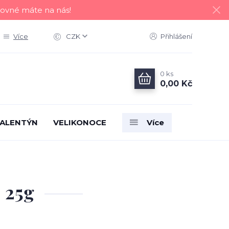
tovné máte na nás!
Více
CZK
Přihlášení
0
ks
0,00 Kč
ALENTÝN
VELIKONOCE
Více
 25g