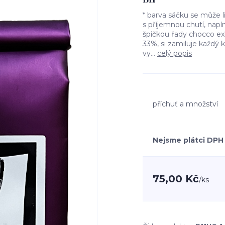
* barva sáčku se může 
s příjemnou chutí, napl
špičkou řady chocco e
33%, si zamiluje každý 
vy...
celý popis
příchuť a množství
Nejsme plátci DPH
75,00 Kč
/
ks