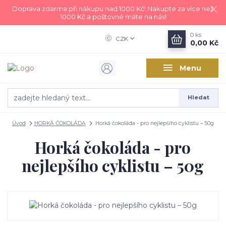
Doprava zdarma při nákupu nad 1000 Kč! Nakupte za více než
1000 Kč a poštovné máte na nás!
0
ks
CZK
0,00 Kč
Menu
Hledat
Úvod
HORKÁ ČOKOLÁDA
Horká čokoláda - pro nejlepšího cyklistu – 50g
Horká čokoláda - pro
nejlepšího cyklistu – 50g