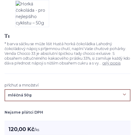
T1
* barva sáčku se může lišit Hustá horká čokoládka Lahodný
čokoládový nápoj s příjemnou chutí, naplní Vaše chuťové pohárky.
Venda Chocco 33 je absolutní špičkou řady chocco exlusive. S
obsahem odtučněného kakaového prášku 33%, si zamiluje každý kdo
dáva přednost nápoji s nižším obsahem cukru a s vy...
celý popis
příchuť a množství
Nejsme plátci DPH
120,00 Kč
/
ks