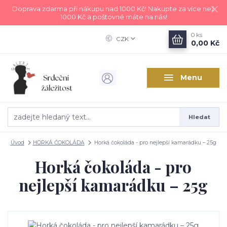
Doprava zdarma při nákupu nad 1000 Kč! Nakupte za více než
1000 Kč a poštovné máte na nás!
0
ks
CZK
0,00 Kč
Menu
Hledat
Úvod
HORKÁ ČOKOLÁDA
Horká čokoláda - pro nejlepší kamarádku – 25g
Horká čokoláda - pro
nejlepší kamarádku – 25g