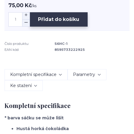
75,00 Kč
/
ks
Přidat do košíku
Číslo produktu:
S6HC-1
EAN kód:
8595733222925
Kompletní specifikace
Parametry
Ke stažení
Kompletní specifikace
* barva sáčku se může lišit
Hustá horká čokoládka