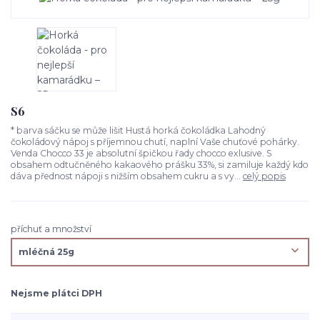
S6
* barva sáčku se může lišit Hustá horká čokoládka Lahodný
čokoládový nápoj s příjemnou chutí, naplní Vaše chuťové pohárky.
Venda Chocco 33 je absolutní špičkou řady chocco exlusive. S
obsahem odtučněného kakaového prášku 33%, si zamiluje každý kdo
dáva přednost nápoji s nižším obsahem cukru a s vy...
celý popis
příchuť a množství
Nejsme plátci DPH