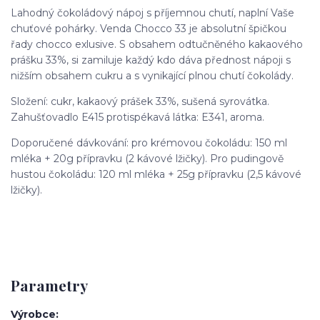
Lahodný čokoládový nápoj s příjemnou chutí, naplní Vaše
chuťové pohárky. Venda Chocco 33 je absolutní špičkou
řady chocco exlusive. S obsahem odtučněného kakaového
prášku 33%, si zamiluje každý kdo dáva přednost nápoji s
nižším obsahem cukru a s vynikající plnou chutí čokolády.
Složení: cukr, kakaový prášek 33%, sušená syrovátka.
Zahušťovadlo E415 protispékavá látka: E341, aroma.
Doporučené dávkování: pro krémovou čokoládu: 150 ml
mléka + 20g přípravku (2 kávové lžičky). Pro pudingově
hustou čokoládu: 120 ml mléka + 25g přípravku (2,5 kávové
lžičky).
Parametry
Výrobce