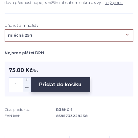
dáva přednost nápoji s nižším obsahem cukru a s vy...
celý popis
příchuť a množství
Nejsme plátci DPH
75,00 Kč
/
ks
Přidat do košíku
Číslo produktu:
B38HC-1
EAN kód:
8595733229238