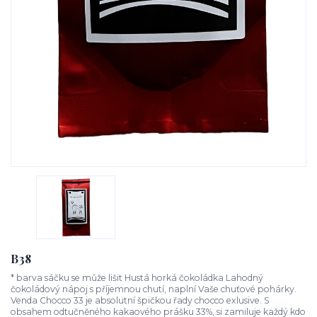
B38
* barva sáčku se může lišit Hustá horká čokoládka Lahodný
čokoládový nápoj s příjemnou chutí, naplní Vaše chuťové pohárky.
Venda Chocco 33 je absolutní špičkou řady chocco exlusive. S
obsahem odtučněného kakaového prášku 33%, si zamiluje každý kdo