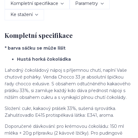
Kompletní specifikace
Parametry
Ke stažení
Kompletní specifikace
* barva sáčku se může lišit
Hustá horká čokoládka
Lahodný čokoládový nápoj s příjemnou chutí, naplní Vaše
chuťové pohárky. Venda Chocco 33 je absolutní špičkou
řady chocco exlusive. S obsahem odtučněného kakaového
prášku 33%, si zamiluje každý kdo dáva přednost nápoji s
nižším obsahem cukru a s vynikající plnou chutí čokolády.
Složení: cukr, kakaový prášek 33%, sušená syrovátka.
Zahušťovadlo E415 protispékavá látka: E341, aroma.
Doporučené dávkování: pro krémovou čokoládu: 150 ml
mléka + 20g přípravku (2 kávové lžičky). Pro pudingově