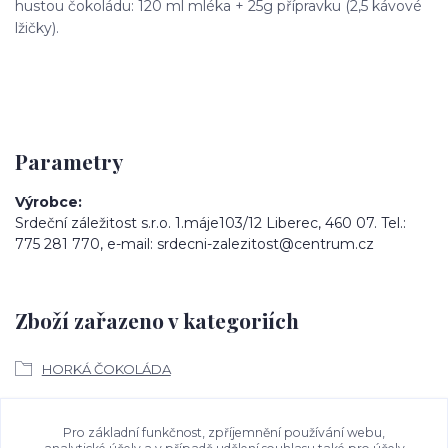
hustou čokoládu: 120 ml mléka + 25g přípravku (2,5 kávové
lžičky).
Parametry
Výrobce
Srdeční záležitost s.r.o. 1.máje103/12 Liberec, 460 07. Tel.:
775 281 770, e-mail: srdecni-zalezitost@centrum.cz
Zboží zařazeno v kategoriích
HORKÁ ČOKOLÁDA
Ke stažení
Pro základní funkčnost, zpříjemnění používání webu,