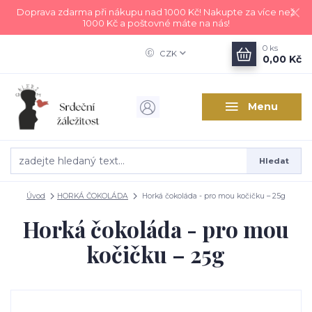
Doprava zdarma při nákupu nad 1000 Kč! Nakupte za více než
1000 Kč a poštovné máte na nás!
0
ks
CZK
0,00 Kč
Menu
Hledat
Úvod
HORKÁ ČOKOLÁDA
Horká čokoláda - pro mou kočičku – 25g
Horká čokoláda - pro mou
kočičku – 25g