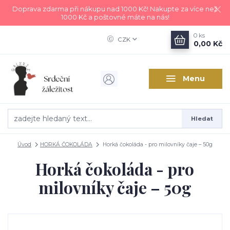
Doprava zdarma při nákupu nad 1000 Kč! Nakupte za více než
1000 Kč a poštovné máte na nás!
0
ks
CZK
0,00 Kč
Menu
Hledat
Úvod
HORKÁ ČOKOLÁDA
Horká čokoláda - pro milovníky čaje – 50g
Horká čokoláda - pro
milovníky čaje – 50g