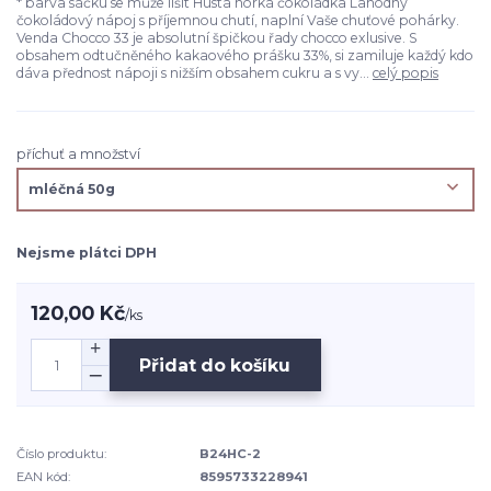
* barva sáčku se může lišit Hustá horká čokoládka Lahodný
čokoládový nápoj s příjemnou chutí, naplní Vaše chuťové pohárky.
Venda Chocco 33 je absolutní špičkou řady chocco exlusive. S
obsahem odtučněného kakaového prášku 33%, si zamiluje každý kdo
dáva přednost nápoji s nižším obsahem cukru a s vy...
celý popis
příchuť a množství
Nejsme plátci DPH
120,00 Kč
/
ks
Přidat do košíku
Číslo produktu:
B24HC-2
EAN kód:
8595733228941