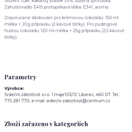
Složení: cukr, kakaový prášek 33%, sušená syrovátka.
Zahušťovadlo E415 protispékavá látka: E341, aroma.
Doporučené dávkování: pro krémovou čokoládu: 150 ml
mléka + 20g přípravku (2 kávové lžičky). Pro pudingově
hustou čokoládu: 120 ml mléka + 25g přípravku (2,5 kávové
lžičky).
Parametry
Výrobce
Srdeční záležitost s.r.o. 1.máje103/12 Liberec, 460 07. Tel.:
775 281 770, e-mail: srdecni-zalezitost@centrum.cz
Zboží zařazeno v kategoriích