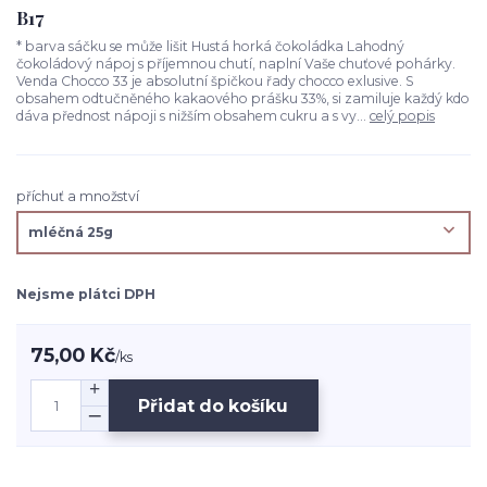
B17
* barva sáčku se může lišit Hustá horká čokoládka Lahodný
čokoládový nápoj s příjemnou chutí, naplní Vaše chuťové pohárky.
Venda Chocco 33 je absolutní špičkou řady chocco exlusive. S
obsahem odtučněného kakaového prášku 33%, si zamiluje každý kdo
dáva přednost nápoji s nižším obsahem cukru a s vy...
celý popis
příchuť a množství
Nejsme plátci DPH
75,00 Kč
/
ks
Přidat do košíku