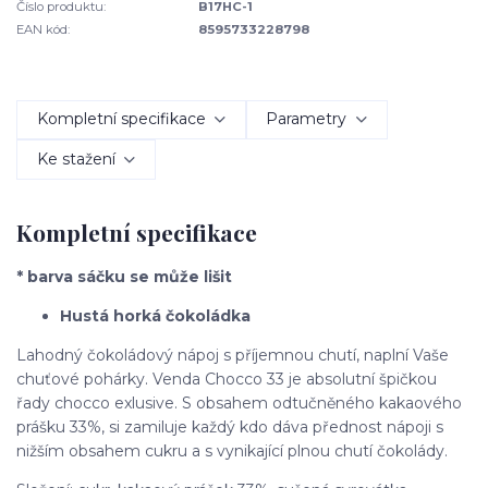
Číslo produktu:
B17HC-1
EAN kód:
8595733228798
Kompletní specifikace
Parametry
Ke stažení
Kompletní specifikace
* barva sáčku se může lišit
Hustá horká čokoládka
Lahodný čokoládový nápoj s příjemnou chutí, naplní Vaše
chuťové pohárky. Venda Chocco 33 je absolutní špičkou
řady chocco exlusive. S obsahem odtučněného kakaového
prášku 33%, si zamiluje každý kdo dáva přednost nápoji s
nižším obsahem cukru a s vynikající plnou chutí čokolády.