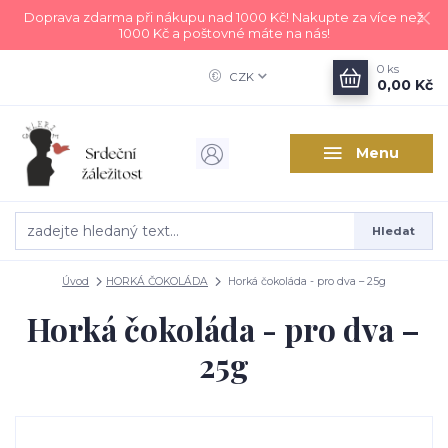
Doprava zdarma při nákupu nad 1000 Kč! Nakupte za více než
1000 Kč a poštovné máte na nás!
0
ks
CZK
0,00 Kč
Menu
Hledat
Úvod
HORKÁ ČOKOLÁDA
Horká čokoláda - pro dva – 25g
Horká čokoláda - pro dva –
25g