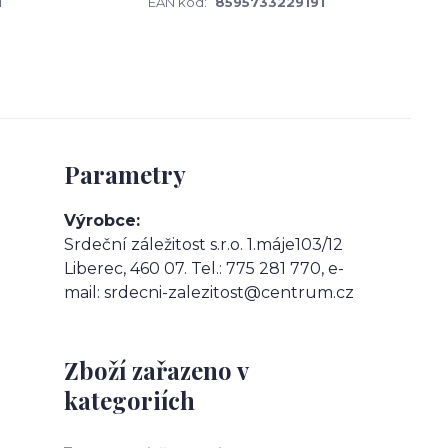
1
EAN kód:
8595733229191
Parametry
Výrobce
Srdeční záležitost s.r.o. 1.máje103/12
Liberec, 460 07. Tel.: 775 281 770, e-
mail: srdecni-zalezitost@centrum.cz
Zboží zařazeno v
kategoriích