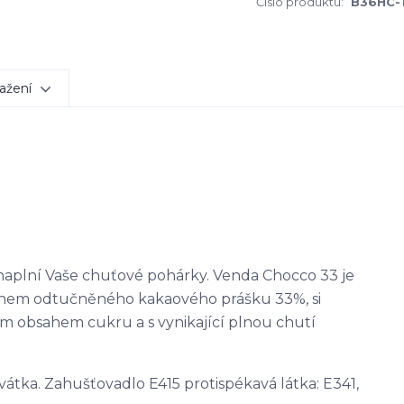
Číslo produktu:
B36HC-
ažení
naplní Vaše chuťové pohárky. Venda Chocco 33 je
sahem odtučněného kakaového prášku 33%, si
ím obsahem cukru a s vynikající plnou chutí
vátka. Zahušťovadlo E415 protispékavá látka: E341,