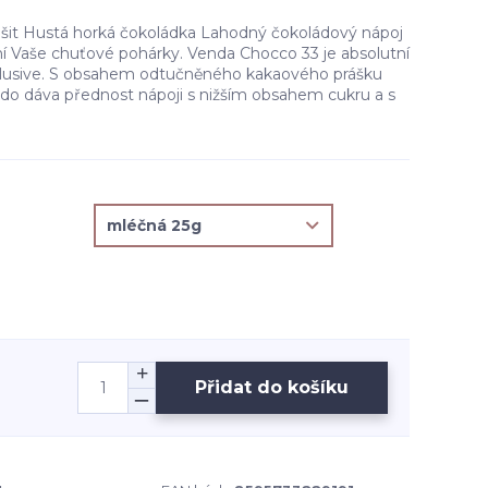
lišit Hustá horká čokoládka Lahodný čokoládový nápoj
ní Vaše chuťové pohárky. Venda Chocco 33 je absolutní
xlusive. S obsahem odtučněného kakaového prášku
kdo dáva přednost nápoji s nižším obsahem cukru a s
Přidat do košíku