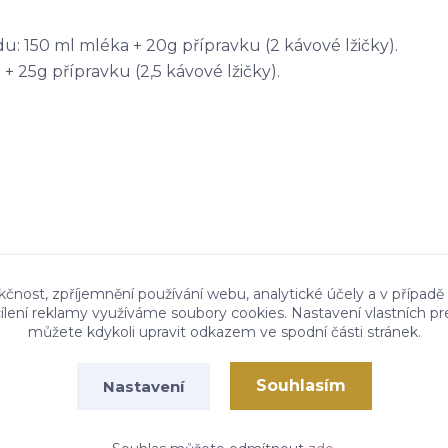
 150 ml mléka + 20g přípravku (2 kávové lžičky).
 25g přípravku (2,5 kávové lžičky).
kčnost, zpříjemnění používání webu, analytické účely a v případě
cílení reklamy využíváme soubory cookies. Nastavení vlastních pr
můžete kdykoli upravit odkazem ve spodní části stránek.
Souhlasím
Nastavení
Vytvořeno na
Eshop-rychle.cz