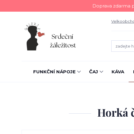
Doprava zdarma př
Velkoobch
FUNKČNÍ NÁPOJE
ČAJ
KÁVA
Horká č