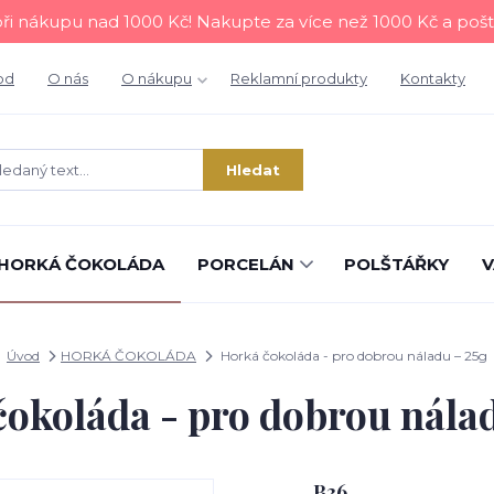
i nákupu nad 1000 Kč! Nakupte za více než 1000 Kč a poš
od
O nás
O nákupu
Reklamní produkty
Kontakty
Hledat
HORKÁ ČOKOLÁDA
PORCELÁN
POLŠTÁŘKY
V
Úvod
HORKÁ ČOKOLÁDA
Horká čokoláda - pro dobrou náladu – 25g
okoláda - pro dobrou nála
B36