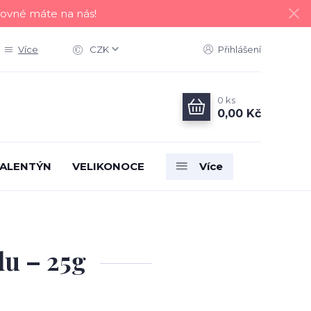
tovné máte na nás!
Více
CZK
Přihlášení
0
ks
0,00 Kč
ALENTÝN
VELIKONOCE
Více
du – 25g