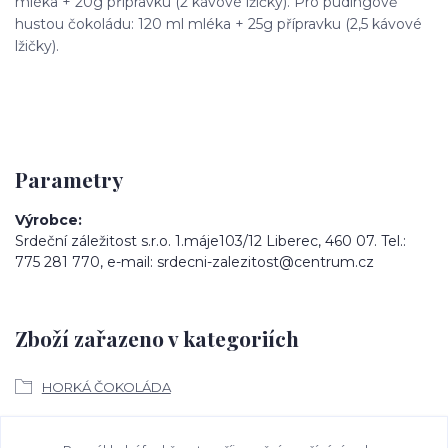
mléka + 20g přípravku (2 kávové lžičky). Pro pudingově
hustou čokoládu: 120 ml mléka + 25g přípravku (2,5 kávové
lžičky).
Parametry
Výrobce
Srdeční záležitost s.r.o. 1.máje103/12 Liberec, 460 07. Tel.:
775 281 770, e-mail: srdecni-zalezitost@centrum.cz
Zboží zařazeno v kategoriích
HORKÁ ČOKOLÁDA