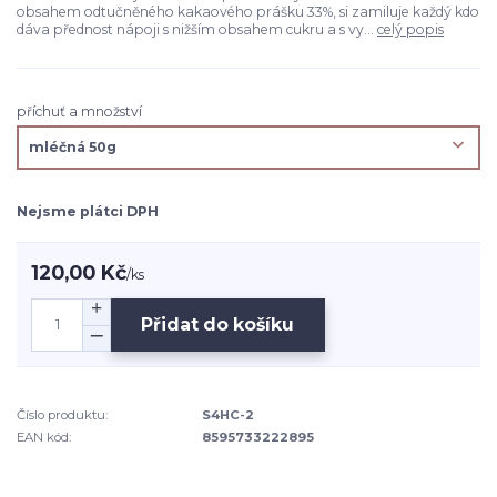
obsahem odtučněného kakaového prášku 33%, si zamiluje každý kdo
dáva přednost nápoji s nižším obsahem cukru a s vy...
celý popis
příchuť a množství
Nejsme plátci DPH
120,00 Kč
/
ks
Přidat do košíku
Číslo produktu:
S4HC-2
EAN kód:
8595733222895