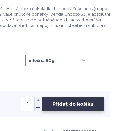
lišit Hustá horká čokoládka Lahodný čokoládový nápoj
ní Vaše chuťové pohárky. Venda Chocco 33 je absolutní
xlusive. S obsahem odtučněného kakaového prášku
kdo dáva přednost nápoji s nižším obsahem cukru a s
Přidat do košíku