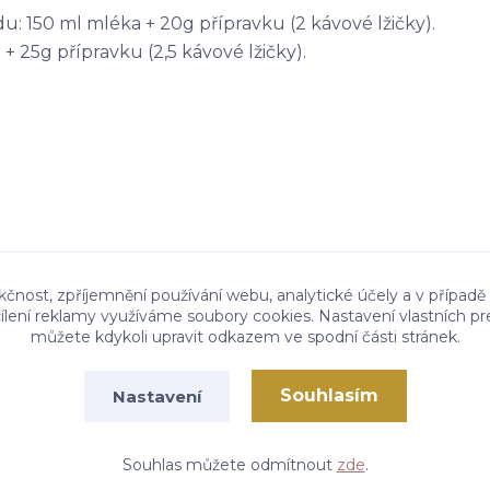
 150 ml mléka + 20g přípravku (2 kávové lžičky).
 25g přípravku (2,5 kávové lžičky).
kčnost, zpříjemnění používání webu, analytické účely a v případě
cílení reklamy využíváme soubory cookies. Nastavení vlastních pr
můžete kdykoli upravit odkazem ve spodní části stránek.
Souhlasím
Nastavení
Vytvořeno na
Eshop-rychle.cz
Souhlas můžete odmítnout
zde
.