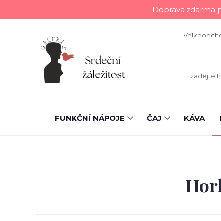
Doprava zdarma př
Velkoobch
FUNKČNÍ NÁPOJE
ČAJ
KÁVA
Hork