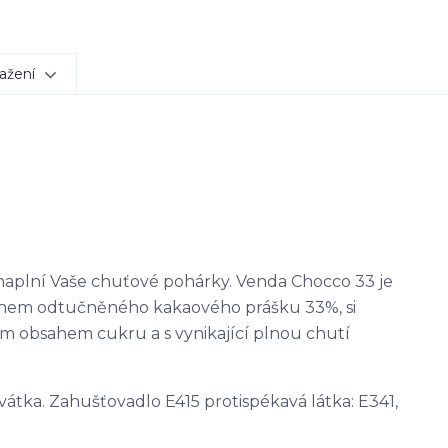
ažení
naplní Vaše chuťové pohárky. Venda Chocco 33 je
sahem odtučněného kakaového prášku 33%, si
ím obsahem cukru a s vynikající plnou chutí
vátka. Zahušťovadlo E415 protispékavá látka: E341,