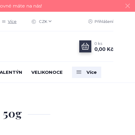
tovné máte na nás!
Více
CZK
Přihlášení
0
ks
0,00 Kč
ALENTÝN
VELIKONOCE
Více
– 50g