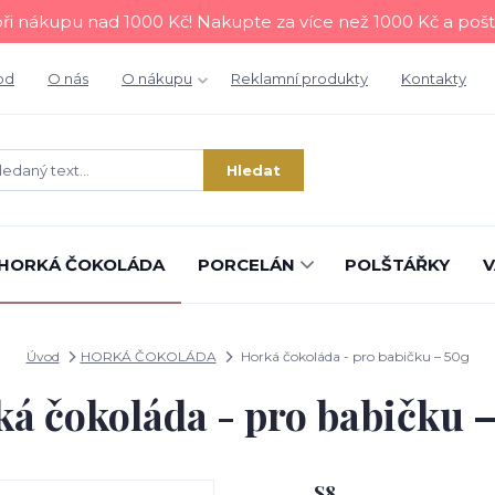
i nákupu nad 1000 Kč! Nakupte za více než 1000 Kč a poš
od
O nás
O nákupu
Reklamní produkty
Kontakty
Hledat
HORKÁ ČOKOLÁDA
PORCELÁN
POLŠTÁŘKY
V
Úvod
HORKÁ ČOKOLÁDA
Horká čokoláda - pro babičku – 50g
á čokoláda - pro babičku 
S8