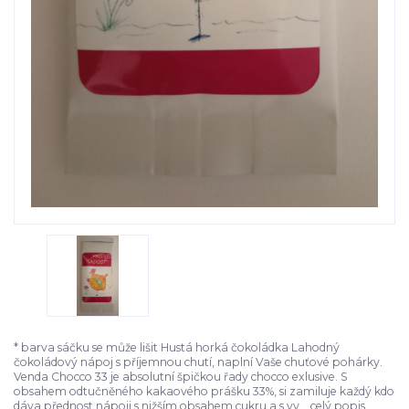
* barva sáčku se může lišit Hustá horká čokoládka Lahodný
čokoládový nápoj s příjemnou chutí, naplní Vaše chuťové pohárky.
Venda Chocco 33 je absolutní špičkou řady chocco exlusive. S
obsahem odtučněného kakaového prášku 33%, si zamiluje každý kdo
dáva přednost nápoji s nižším obsahem cukru a s vy...
celý popis