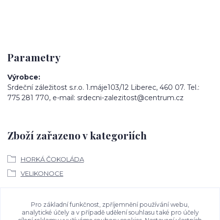
Parametry
Výrobce
Srdeční záležitost s.r.o. 1.máje103/12 Liberec, 460 07. Tel.:
775 281 770, e-mail: srdecni-zalezitost@centrum.cz
Zboží zařazeno v kategoriích
HORKÁ ČOKOLÁDA
VELIKONOCE
Ke stažení
Pro základní funkčnost, zpříjemnění používání webu,
analytické účely a v případě udělení souhlasu také pro účely