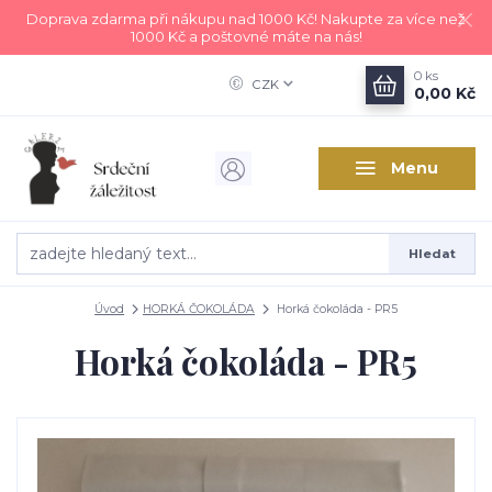
Doprava zdarma při nákupu nad 1000 Kč! Nakupte za více než
1000 Kč a poštovné máte na nás!
0
ks
CZK
0,00 Kč
Menu
Hledat
Úvod
HORKÁ ČOKOLÁDA
Horká čokoláda - PR5
Horká čokoláda - PR5