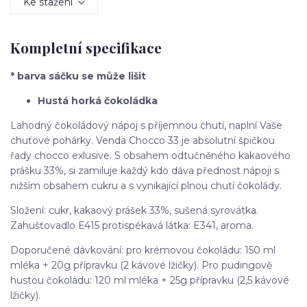
Ke stažení
Kompletní specifikace
* barva sáčku se může lišit
Hustá horká čokoládka
Lahodný čokoládový nápoj s příjemnou chutí, naplní Vaše
chuťové pohárky. Venda Chocco 33 je absolutní špičkou
řady chocco exlusive. S obsahem odtučněného kakaového
prášku 33%, si zamiluje každý kdo dáva přednost nápoji s
nižším obsahem cukru a s vynikající plnou chutí čokolády.
Složení: cukr, kakaový prášek 33%, sušená syrovátka.
Zahušťovadlo E415 protispékavá látka: E341, aroma.
Doporučené dávkování: pro krémovou čokoládu: 150 ml
mléka + 20g přípravku (2 kávové lžičky). Pro pudingově
hustou čokoládu: 120 ml mléka + 25g přípravku (2,5 kávové
lžičky).