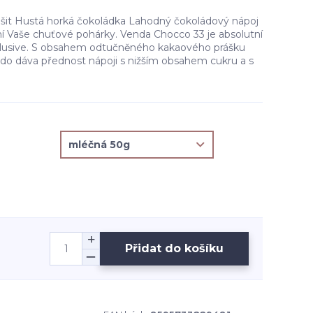
lišit Hustá horká čokoládka Lahodný čokoládový nápoj
ní Vaše chuťové pohárky. Venda Chocco 33 je absolutní
xlusive. S obsahem odtučněného kakaového prášku
kdo dáva přednost nápoji s nižším obsahem cukru a s
Přidat do košíku