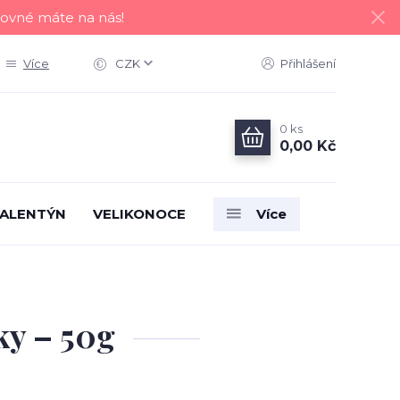
tovné máte na nás!
Více
CZK
Přihlášení
0
ks
0,00 Kč
ALENTÝN
VELIKONOCE
Více
ky – 50g