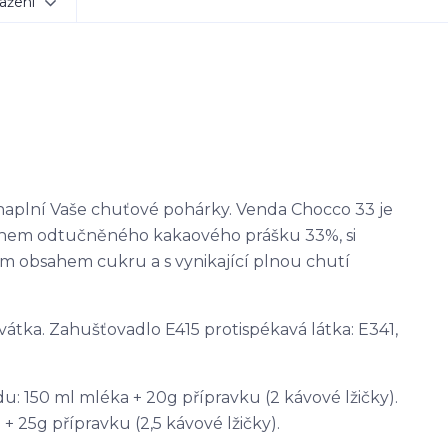
ažení
naplní Vaše chuťové pohárky. Venda Chocco 33 je
sahem odtučněného kakaového prášku 33%, si
ím obsahem cukru a s vynikající plnou chutí
vátka. Zahušťovadlo E415 protispékavá látka: E341,
 150 ml mléka + 20g přípravku (2 kávové lžičky).
 25g přípravku (2,5 kávové lžičky).