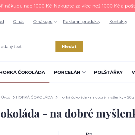
i nákupu nad 1000 Kč! Nakupte za více než 1000 Kč a poš
od
O nás
O nákupu
Reklamní produkty
Kontakty
Hledat
HORKÁ ČOKOLÁDA
PORCELÁN
POLŠTÁŘKY
V
Úvod
HORKÁ ČOKOLÁDA
Horká čokoláda - na dobré myšlenky – 50g
okoláda - na dobré myšlen
B7