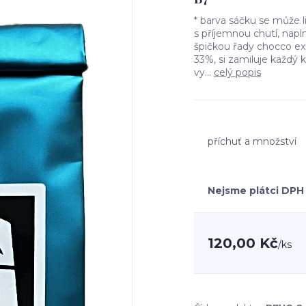
* barva sáčku se může 
s příjemnou chutí, napl
špičkou řady chocco e
33%, si zamiluje každý 
vy...
celý popis
příchuť a množství
Nejsme plátci DPH
120,00 Kč
/
ks