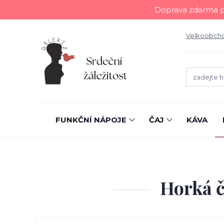
Doprava zdarma př
Velkoobch
FUNKČNÍ NÁPOJE
ČAJ
KÁVA
Horká č