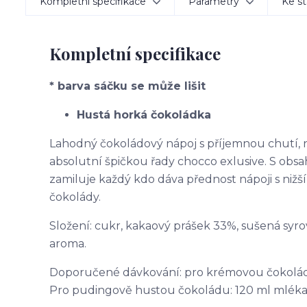
Kompletní specifikace
Parametry
Ke st
Kompletní specifikace
* barva sáčku se může lišit
Hustá horká čokoládka
Lahodný čokoládový nápoj s příjemnou chutí, 
absolutní špičkou řady chocco exlusive. S ob
zamiluje každý kdo dáva přednost nápoji s nižš
čokolády.
Složení: cukr, kakaový prášek 33%, sušená syro
aroma.
Doporučené dávkování: pro krémovou čokoládu:
Pro pudingově hustou čokoládu: 120 ml mléka +