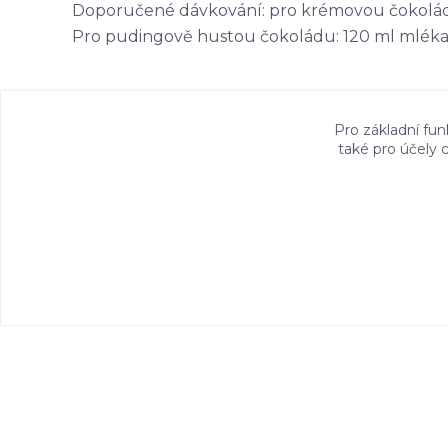
Doporučené dávkování: pro krémovou čokoládu:
Pro pudingově hustou čokoládu: 120 ml mléka +
Pro základní fun
také pro účely 
Ke stažení
Bezpečností upozornění