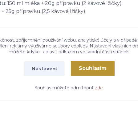
 150 ml mléka + 20g přípravku (2 kávové lžičky).
 25g přípravku (2,5 kávové lžičky).
kčnost, zpříjemnění používání webu, analytické účely a v případě
cílení reklamy využíváme soubory cookies. Nastavení vlastních pr
můžete kdykoli upravit odkazem ve spodní části stránek.
Souhlasím
Nastavení
Souhlas můžete odmítnout
zde
.
Vytvořeno na
Eshop-rychle.cz