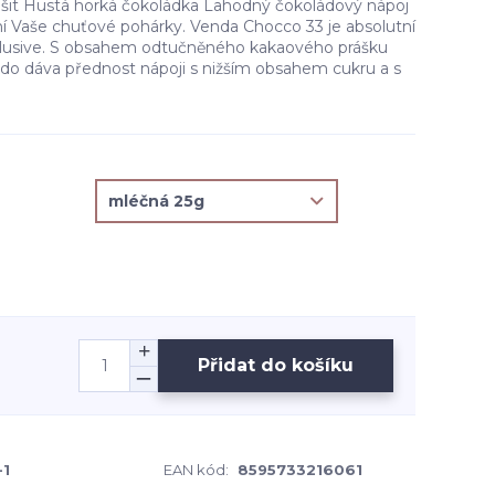
lišit Hustá horká čokoládka Lahodný čokoládový nápoj
ní Vaše chuťové pohárky. Venda Chocco 33 je absolutní
xlusive. S obsahem odtučněného kakaového prášku
kdo dáva přednost nápoji s nižším obsahem cukru a s
Přidat do košíku
-1
EAN kód:
8595733216061