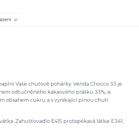
ažení
naplní Vaše chuťové pohárky. Venda Chocco 33 je
sahem odtučněného kakaového prášku 33%, si
ím obsahem cukru a s vynikající plnou chutí
vátka. Zahušťovadlo E415 protispékavá látka: E341,