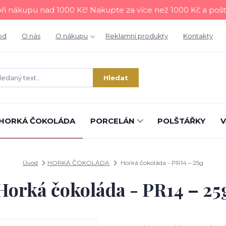
i nákupu nad 1000 Kč! Nakupte za více než 1000 Kč a poš
od
O nás
O nákupu
Reklamní produkty
Kontakty
Hledat
HORKÁ ČOKOLÁDA
PORCELÁN
POLŠTÁŘKY
V
Úvod
HORKÁ ČOKOLÁDA
Horká čokoláda - PR14 – 25g
Horká čokoláda - PR14 – 25