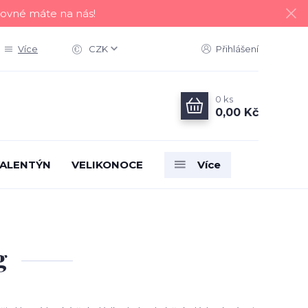
tovné máte na nás!
Více
CZK
Přihlášení
0
ks
0,00 Kč
ALENTÝN
VELIKONOCE
Více
g