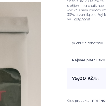
* barva sáčku se může 
s příjemnou chutí, napl
špičkou řady chocco e
33%, si zamiluje každý 
vy...
celý popis
příchuť a množství
Nejsme plátci DPH
75,00 Kč
/
ks
Číslo produktu:
PR14HC