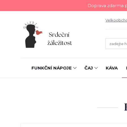
Doprava zdarma př
Velkoobch
FUNKČNÍ NÁPOJE
ČAJ
KÁVA