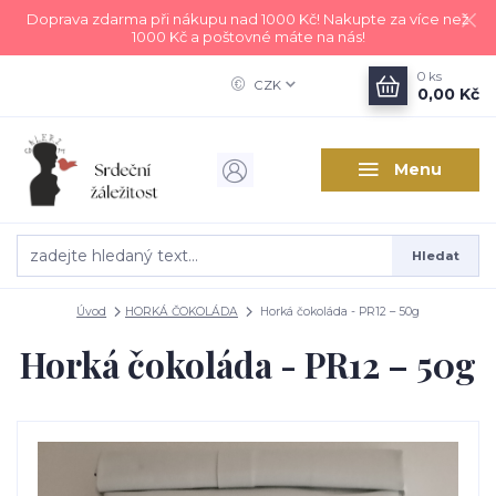
Doprava zdarma při nákupu nad 1000 Kč! Nakupte za více než
1000 Kč a poštovné máte na nás!
0
ks
CZK
0,00 Kč
Menu
Hledat
Úvod
HORKÁ ČOKOLÁDA
Horká čokoláda - PR12 – 50g
Horká čokoláda - PR12 – 50g