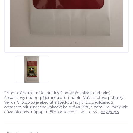
* barva sáčku se může lišit Hustá horká čokoládka Lahodný
čokoládový nápoj s příjemnou chutí, naplní Vaše chuťové pohárky.
Venda Chocco 33 je absolutní špičkou řady chocco exlusive. S
obsahem odtučněného kakaového prášku 33%, si zamiluje každý kdo
dáva přednost nápoji s nižším obsahem cukru a s vy...
celý popis