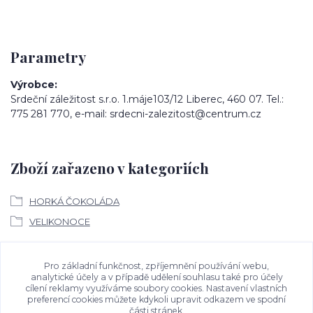
Parametry
Výrobce
Srdeční záležitost s.r.o. 1.máje103/12 Liberec, 460 07. Tel.:
775 281 770, e-mail: srdecni-zalezitost@centrum.cz
Zboží zařazeno v kategoriích
HORKÁ ČOKOLÁDA
VELIKONOCE
Ke stažení
Pro základní funkčnost, zpříjemnění používání webu,
analytické účely a v případě udělení souhlasu také pro účely
cílení reklamy využíváme soubory cookies. Nastavení vlastních
Bezpečností upozornění
preferencí cookies můžete kdykoli upravit odkazem ve spodní
části stránek.