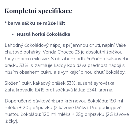
Kompletní specifikace
* barva sáčku se může lišit
Hustá horká čokoládka
Lahodný čokoládový nápoj s příjemnou chutí, naplní Vaše
chuťové pohárky. Venda Chocco 33 je absolutní špičkou
řady chocco exlusive. S obsahem odtučněného kakaového
prášku 33%, si zamiluje každý kdo dáva přednost nápoji s
nižším obsahem cukru a s vynikající plnou chutí čokolády.
Složení: cukr, kakaový prášek 33%, sušená syrovátka.
Zahušťovadlo E415 protispékavá látka: E341, aroma.
Doporučené dávkování: pro krémovou čokoládu: 150 ml
mléka + 20g přípravku (2 kávové lžičky). Pro pudingově
hustou čokoládu: 120 ml mléka + 25g přípravku (2,5 kávové
lžičky).