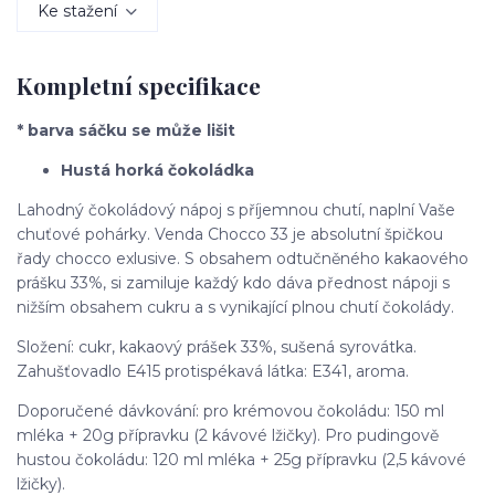
Ke stažení
Kompletní specifikace
* barva sáčku se může lišit
Hustá horká čokoládka
Lahodný čokoládový nápoj s příjemnou chutí, naplní Vaše
chuťové pohárky. Venda Chocco 33 je absolutní špičkou
řady chocco exlusive. S obsahem odtučněného kakaového
prášku 33%, si zamiluje každý kdo dáva přednost nápoji s
nižším obsahem cukru a s vynikající plnou chutí čokolády.
Složení: cukr, kakaový prášek 33%, sušená syrovátka.
Zahušťovadlo E415 protispékavá látka: E341, aroma.
Doporučené dávkování: pro krémovou čokoládu: 150 ml
mléka + 20g přípravku (2 kávové lžičky). Pro pudingově
hustou čokoládu: 120 ml mléka + 25g přípravku (2,5 kávové
lžičky).