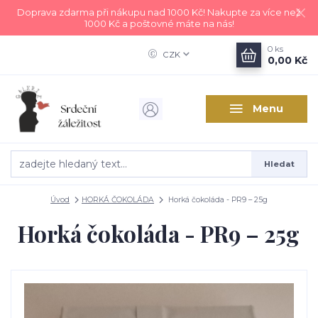
Doprava zdarma při nákupu nad 1000 Kč! Nakupte za více než
1000 Kč a poštovné máte na nás!
0
ks
CZK
0,00 Kč
Menu
Hledat
Úvod
HORKÁ ČOKOLÁDA
Horká čokoláda - PR9 – 25g
Horká čokoláda - PR9 – 25g