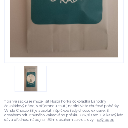
* barva sáčku se může lišit Hustá horká čokoládka Lahodný
čokoládový nápoj s příjemnou chutí, naplní Vaše chuťové pohárky.
Venda Chocco 33 je absolutní špičkou řady chocco exlusive. S
obsahem odtučněného kakaového prášku 33%, si zamiluje každý kdo
dáva přednost nápoji s nižším obsahem cukru a s vy...
celý popis