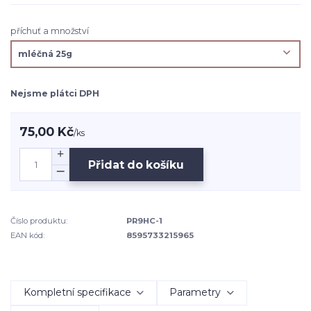
příchuť a množství
Nejsme plátci DPH
75,00 Kč
/
ks
Přidat do košíku
Číslo produktu:
PR9HC-1
EAN kód:
8595733215965
Kompletní specifikace
Parametry