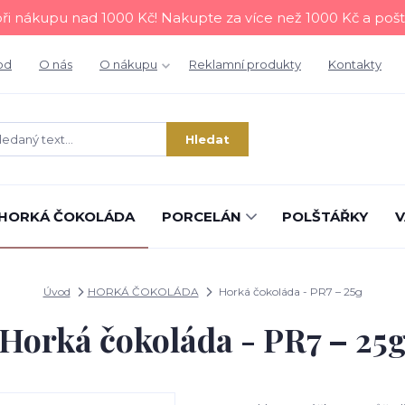
i nákupu nad 1000 Kč! Nakupte za více než 1000 Kč a poš
od
O nás
O nákupu
Reklamní produkty
Kontakty
Hledat
HORKÁ ČOKOLÁDA
PORCELÁN
POLŠTÁŘKY
V
Úvod
HORKÁ ČOKOLÁDA
Horká čokoláda - PR7 – 25g
Horká čokoláda - PR7 – 25