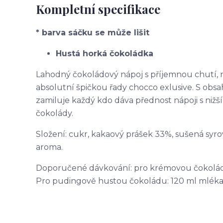
Kompletní specifikace
* barva sáčku se může lišit
Hustá horká čokoládka
Lahodný čokoládový nápoj s příjemnou chutí, 
absolutní špičkou řady chocco exlusive. S ob
zamiluje každý kdo dáva přednost nápoji s nižš
čokolády.
Složení: cukr, kakaový prášek 33%, sušená syro
aroma.
Doporučené dávkování: pro krémovou čokoládu:
Pro pudingově hustou čokoládu: 120 ml mléka +