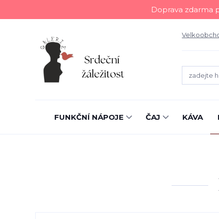
Doprava zdarma př
Velkoobch
FUNKČNÍ NÁPOJE
ČAJ
KÁVA