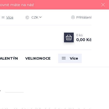
tovné máte na nás!
Více
CZK
Přihlášení
0
ks
0,00 Kč
ALENTÝN
VELIKONOCE
Více
g