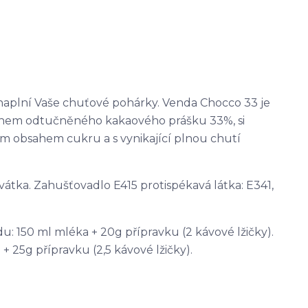
naplní Vaše chuťové pohárky. Venda Chocco 33 je
sahem odtučněného kakaového prášku 33%, si
ím obsahem cukru a s vynikající plnou chutí
vátka. Zahušťovadlo E415 protispékavá látka: E341,
 150 ml mléka + 20g přípravku (2 kávové lžičky).
 25g přípravku (2,5 kávové lžičky).