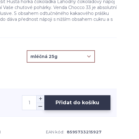
lišit Hustá horká čokoládka Lahodný čokoládový nápoj
ní Vaše chuťové pohárky. Venda Chocco 33 je absolutní
xlusive. S obsahem odtučněného kakaového prášku
kdo dáva přednost nápoji s nižším obsahem cukru a s
Přidat do košíku
1
EAN kód:
8595733215927