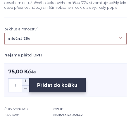
obsahem odtučněného kakaového prášku 33%, si zamiluje každý kdo
dáva přednost nápoji s nižším obsahem cukru a s vy...
celý popis
příchuť a množství
Nejsme plátci DPH
75,00 Kč
/
ks
Přidat do košíku
Číslo produktu:
C2HC
EAN kód:
8595733205942