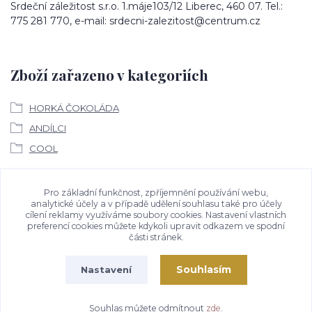
Srdeční záležitost s.r.o. 1.máje103/12 Liberec, 460 07. Tel.:
775 281 770, e-mail: srdecni-zalezitost@centrum.cz
Zboží zařazeno v kategoriích
HORKÁ ČOKOLÁDA
ANDÍLCI
COOL
Ke stažení
Pro základní funkčnost, zpříjemnění používání webu,
analytické účely a v případě udělení souhlasu také pro účely
cílení reklamy využíváme soubory cookies. Nastavení vlastních
Bezpečností upozornění
preferencí cookies můžete kdykoli upravit odkazem ve spodní
části stránek.
Souhlasím
Nastavení
Souhlas můžete odmítnout
zde
.