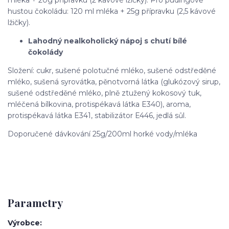
mléka + 20g přípravku (2 kávové lžičky). Pro pudingově
hustou čokoládu: 120 ml mléka + 25g přípravku (2,5 kávové
lžičky).
Lahodný nealkoholický nápoj s chutí bílé
čokolády
Složení: cukr, sušené polotučné mléko, sušené odstředěné
mléko, sušená syrovátka, pěnotvorná látka (glukózový sirup,
sušené odstředěné mléko, plně ztužený kokosový tuk,
mléčená bílkovina, protispékavá látka E340), aroma,
protispékavá látka E341, stabilizátor E446, jedlá sůl.
Doporučené dávkování 25g/200ml horké vody/mléka
Parametry
Výrobce