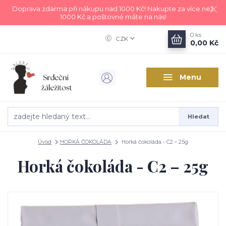
Doprava zdarma při nákupu nad 1000 Kč! Nakupte za více než
1000 Kč a poštovné máte na nás!
0
ks
CZK
0,00 Kč
Menu
Hledat
Úvod
HORKÁ ČOKOLÁDA
Horká čokoláda - C2 – 25g
Horká čokoláda - C2 – 25g