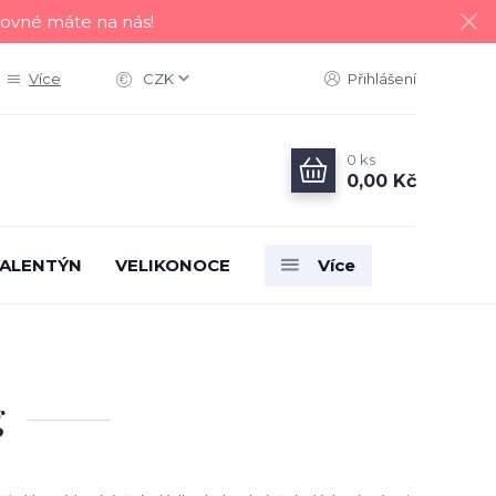
tovné máte na nás!
Více
CZK
Přihlášení
0
ks
0,00 Kč
ALENTÝN
VELIKONOCE
Více
g