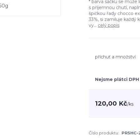
* barva sáčku se může 
s příjemnou chutí, napl
špičkou řady chocco e
33%, si zamiluje každý 
vy...
celý popis
příchuť a množství
Nejsme plátci DPH
120,00 Kč
/
ks
Číslo produktu:
PR5HC-