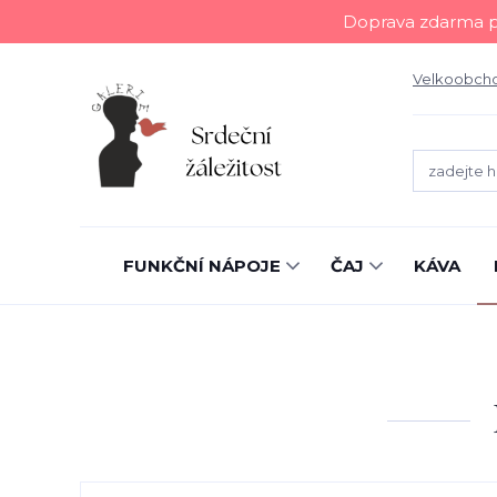
Doprava zdarma př
Velkoobch
FUNKČNÍ NÁPOJE
ČAJ
KÁVA