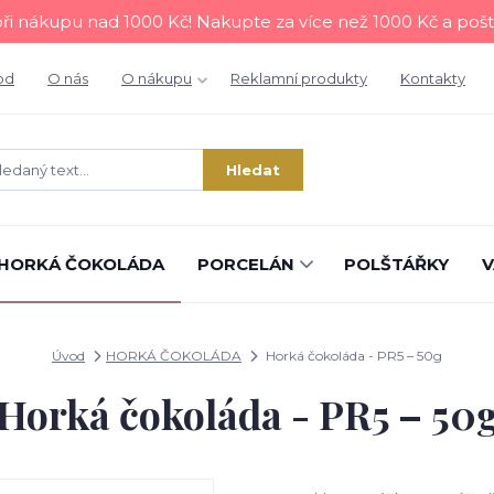
i nákupu nad 1000 Kč! Nakupte za více než 1000 Kč a poš
od
O nás
O nákupu
Reklamní produkty
Kontakty
Hledat
HORKÁ ČOKOLÁDA
PORCELÁN
POLŠTÁŘKY
V
Úvod
HORKÁ ČOKOLÁDA
Horká čokoláda - PR5 – 50g
Horká čokoláda - PR5 – 50