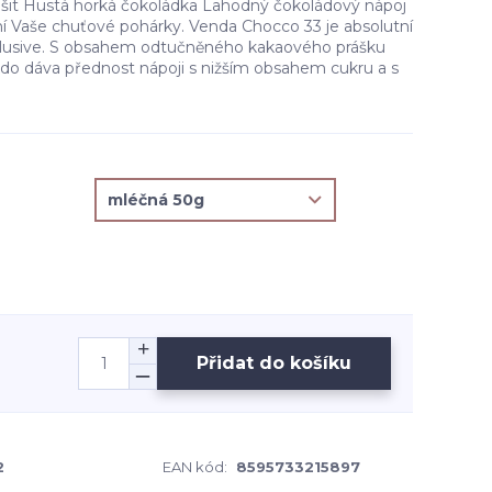
lišit Hustá horká čokoládka Lahodný čokoládový nápoj
ní Vaše chuťové pohárky. Venda Chocco 33 je absolutní
xlusive. S obsahem odtučněného kakaového prášku
kdo dáva přednost nápoji s nižším obsahem cukru a s
Přidat do košíku
2
EAN kód:
8595733215897