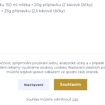
 150 ml mléka + 20g přípravku (2 kávové lžičky).
 25g přípravku (2,5 kávové lžičky).
kčnost, zpříjemnění používání webu, analytické účely a v případě
cílení reklamy využíváme soubory cookies. Nastavení vlastních pr
můžete kdykoli upravit odkazem ve spodní části stránek.
Souhlasím
Nastavení
Vytvořeno na
Eshop-rychle.cz
Souhlas můžete odmítnout
zde
.