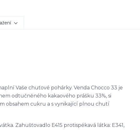
ažení
naplní Vaše chuťové pohárky. Venda Chocco 33 je
sahem odtučněného kakaového prášku 33%, si
ím obsahem cukru a s vynikající plnou chutí
vátka. Zahušťovadlo E415 protispékavá látka: E341,