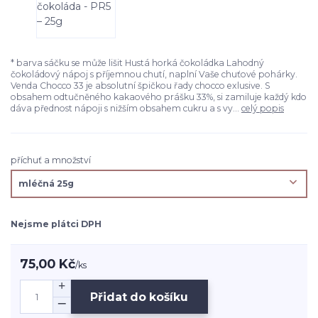
* barva sáčku se může lišit Hustá horká čokoládka Lahodný
čokoládový nápoj s příjemnou chutí, naplní Vaše chuťové pohárky.
Venda Chocco 33 je absolutní špičkou řady chocco exlusive. S
obsahem odtučněného kakaového prášku 33%, si zamiluje každý kdo
dáva přednost nápoji s nižším obsahem cukru a s vy...
celý popis
příchuť a množství
Nejsme plátci DPH
75,00 Kč
/
ks
Přidat do košíku