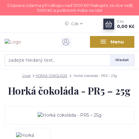
Doprava zdarma při nákupu nad 1000 Kč! Nakupte za více než
1000 Kč a poštovné máte na nás!
0
ks
CZK
0,00 Kč
Menu
Hledat
Úvod
HORKÁ ČOKOLÁDA
Horká čokoláda - PR5 – 25g
Horká čokoláda - PR5 – 25g