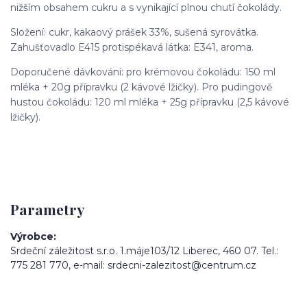
nižším obsahem cukru a s vynikající plnou chutí čokolády.
Složení: cukr, kakaový prášek 33%, sušená syrovátka.
Zahušťovadlo E415 protispékavá látka: E341, aroma.
Doporučené dávkování: pro krémovou čokoládu: 150 ml
mléka + 20g přípravku (2 kávové lžičky). Pro pudingově
hustou čokoládu: 120 ml mléka + 25g přípravku (2,5 kávové
lžičky).
Parametry
Výrobce
Srdeční záležitost s.r.o. 1.máje103/12 Liberec, 460 07. Tel.:
775 281 770, e-mail: srdecni-zalezitost@centrum.cz