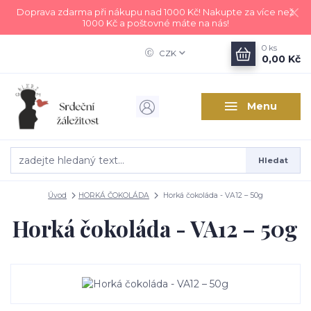
Doprava zdarma při nákupu nad 1000 Kč! Nakupte za více než
1000 Kč a poštovné máte na nás!
0
ks
CZK
0,00 Kč
Menu
Hledat
Úvod
HORKÁ ČOKOLÁDA
Horká čokoláda - VA12 – 50g
Horká čokoláda - VA12 – 50g