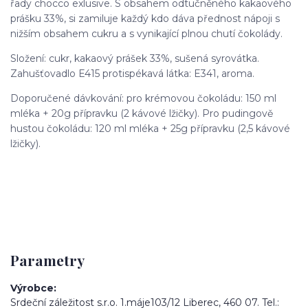
řady chocco exlusive. S obsahem odtučněného kakaového
prášku 33%, si zamiluje každý kdo dáva přednost nápoji s
nižším obsahem cukru a s vynikající plnou chutí čokolády.
Složení: cukr, kakaový prášek 33%, sušená syrovátka.
Zahušťovadlo E415 protispékavá látka: E341, aroma.
Doporučené dávkování: pro krémovou čokoládu: 150 ml
mléka + 20g přípravku (2 kávové lžičky). Pro pudingově
hustou čokoládu: 120 ml mléka + 25g přípravku (2,5 kávové
lžičky).
Parametry
Výrobce
Srdeční záležitost s.r.o. 1.máje103/12 Liberec, 460 07. Tel.: