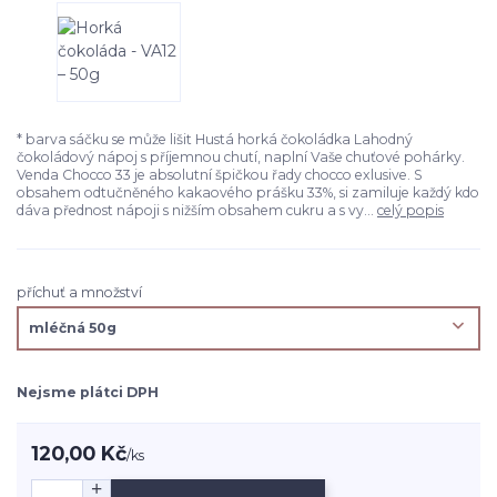
* barva sáčku se může lišit Hustá horká čokoládka Lahodný
čokoládový nápoj s příjemnou chutí, naplní Vaše chuťové pohárky.
Venda Chocco 33 je absolutní špičkou řady chocco exlusive. S
obsahem odtučněného kakaového prášku 33%, si zamiluje každý kdo
dáva přednost nápoji s nižším obsahem cukru a s vy...
celý popis
příchuť a množství
Nejsme plátci DPH
120,00 Kč
/
ks