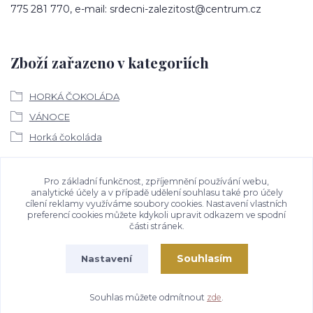
775 281 770, e-mail: srdecni-zalezitost@centrum.cz
Zboží zařazeno v kategoriích
HORKÁ ČOKOLÁDA
VÁNOCE
Horká čokoláda
Ke stažení
Pro základní funkčnost, zpříjemnění používání webu,
analytické účely a v případě udělení souhlasu také pro účely
cílení reklamy využíváme soubory cookies. Nastavení vlastních
Bezpečností upozornění
preferencí cookies můžete kdykoli upravit odkazem ve spodní
části stránek.
Souhlasím
Nastavení
Souhlas můžete odmítnout
zde
.
Vytvořeno na
Eshop-rychle.cz