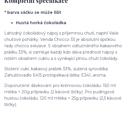
Kompletní specifikace
* barva sáčku se může lišit
Hustá horká čokoládka
Lahodný čokoládový nápoj s příjemnou chutí, naplní Vaše
chuťové pohárky. Venda Chocco 33 je absolutní špičkou
řady chocco exlusive. S obsahem odtučněného kakaového
prášku 33%, si zamiluje každý kdo dáva přednost nápoji s
nižším obsahem cukru a s vynikající plnou chutí čokolády.
Složení: cukr, kakaový prášek 33%, sušená syrovátka.
Zahušťovadlo E415 protispékavá látka: E341, aroma.
Doporučené dávkování: pro krémovou čokoládu: 150 ml
mléka + 20g přípravku (2 kávové lžičky). Pro pudingově
hustou čokoládu: 120 ml mléka + 25g přípravku (2,5 kávové
lžičky).