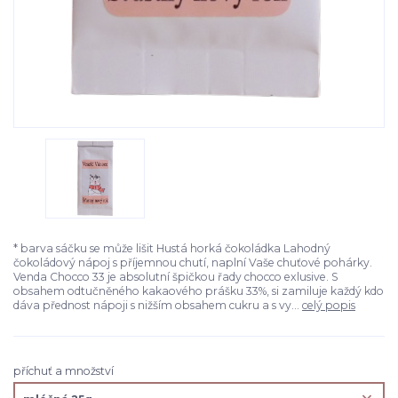
* barva sáčku se může lišit Hustá horká čokoládka Lahodný
čokoládový nápoj s příjemnou chutí, naplní Vaše chuťové pohárky.
Venda Chocco 33 je absolutní špičkou řady chocco exlusive. S
obsahem odtučněného kakaového prášku 33%, si zamiluje každý kdo
dáva přednost nápoji s nižším obsahem cukru a s vy...
celý popis
příchuť a množství