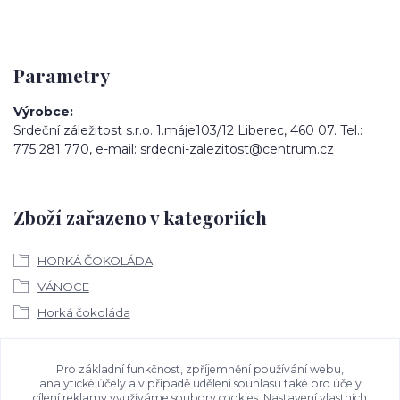
Parametry
Výrobce
Srdeční záležitost s.r.o. 1.máje103/12 Liberec, 460 07. Tel.:
775 281 770, e-mail: srdecni-zalezitost@centrum.cz
Zboží zařazeno v kategoriích
HORKÁ ČOKOLÁDA
VÁNOCE
Horká čokoláda
Ke stažení
Pro základní funkčnost, zpříjemnění používání webu,
analytické účely a v případě udělení souhlasu také pro účely
cílení reklamy využíváme soubory cookies. Nastavení vlastních