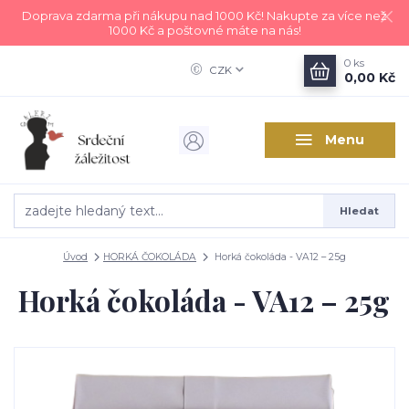
Doprava zdarma při nákupu nad 1000 Kč! Nakupte za více než
1000 Kč a poštovné máte na nás!
0
ks
CZK
0,00 Kč
Menu
Hledat
Úvod
HORKÁ ČOKOLÁDA
Horká čokoláda - VA12 – 25g
Horká čokoláda - VA12 – 25g