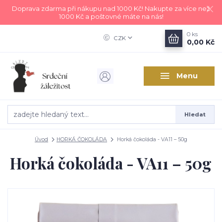
Doprava zdarma při nákupu nad 1000 Kč! Nakupte za více než
1000 Kč a poštovné máte na nás!
0
ks
CZK
0,00 Kč
Menu
Hledat
Úvod
HORKÁ ČOKOLÁDA
Horká čokoláda - VA11 – 50g
Horká čokoláda - VA11 – 50g