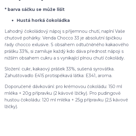
* barva sáčku se může lišit
Hustá horká čokoládka
Lahodný čokoládový nápoj s příjemnou chutí, naplní Vaše
chuťové pohárky. Venda Chocco 33 je absolutní špičkou
řady chocco exlusive. S obsahem odtučněného kakaového
prášku 33%, si zamiluje každý kdo dáva přednost nápoji s
nižším obsahem cukru a s vynikající plnou chutí čokolády.
Složení: cukr, kakaový prášek 33%, sušená syrovátka.
Zahušťovadlo E415 protispékavá látka: E341, aroma.
Doporučené dávkování: pro krémovou čokoládu: 150 ml
mléka + 20g přípravku (2 kávové lžičky). Pro pudingově
hustou čokoládu: 120 ml mléka + 25g přípravku (2,5 kávové
lžičky).