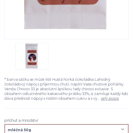
* barva sáčku se může lišit Hustá horká čokoládka Lahodný
čokoládový nápoj s příjemnou chutí, naplní Vaše chuťové pohárky.
Venda Chocco 33 je absolutní špičkou řady chocco exlusive. S
obsahem odtučněného kakaového prášku 33%, si zamiluje každý kdo
dáva přednost nápoji s nižším obsahem cukru a s vy...
celý popis
příchuť a množství