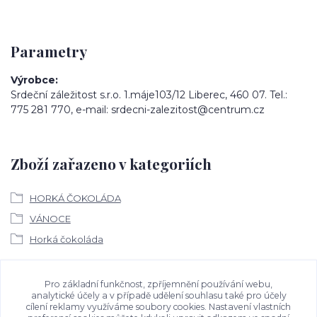
Parametry
Výrobce
Srdeční záležitost s.r.o. 1.máje103/12 Liberec, 460 07. Tel.:
775 281 770, e-mail: srdecni-zalezitost@centrum.cz
Zboží zařazeno v kategoriích
HORKÁ ČOKOLÁDA
VÁNOCE
Horká čokoláda
Ke stažení
Pro základní funkčnost, zpříjemnění používání webu,
analytické účely a v případě udělení souhlasu také pro účely
cílení reklamy využíváme soubory cookies. Nastavení vlastních
Bezpečností upozornění