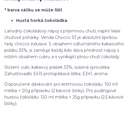
* barva sáčku se může lišit
Hustá horká čokoládka
Lahodný čokoládový nápoj s příjemnou chutí, naplní Vaše
chuťové pohárky. Venda Chocco 33 je absolutní špičkou
řady chocco exlusive. S obsahem odtučněného kakaového
prášku 33%, si zamiluje každý kdo dáva přednost nápoji s
nižším obsahem cukru a s vynikající plnou chutí čokolády.
Složení: cukr, kakaový prášek 33%, sušená syrovátka.
Zahušťovadlo E415 protispékavá látka: E341, aroma.
Doporučené dávkování: pro krémovou čokoládu: 150 ml
mléka + 20g přípravku (2 kávové lžičky). Pro pudingově
hustou čokoládu: 120 ml mléka + 25g přípravku (2,5 kávové
lžičky).