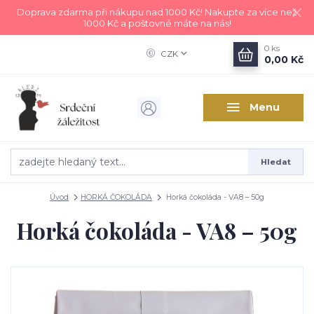
Doprava zdarma při nákupu nad 1000 Kč! Nakupte za více než
1000 Kč a poštovné máte na nás!
0
ks
CZK
0,00 Kč
Menu
Hledat
Úvod
HORKÁ ČOKOLÁDA
Horká čokoláda - VA8 – 50g
Horká čokoláda - VA8 – 50g