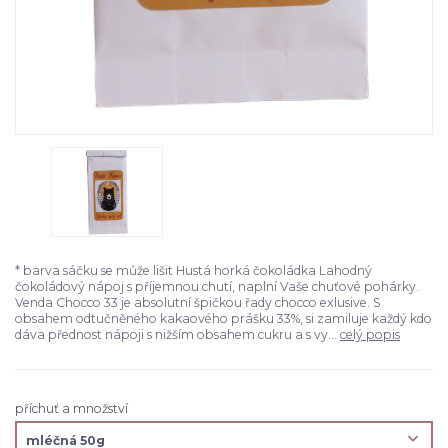
* barva sáčku se může lišit Hustá horká čokoládka Lahodný
čokoládový nápoj s příjemnou chutí, naplní Vaše chuťové pohárky.
Venda Chocco 33 je absolutní špičkou řady chocco exlusive. S
obsahem odtučněného kakaového prášku 33%, si zamiluje každý kdo
dáva přednost nápoji s nižším obsahem cukru a s vy...
celý popis
příchuť a množství