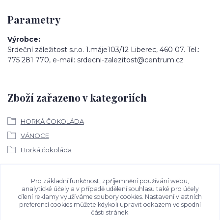
Parametry
Výrobce
Srdeční záležitost s.r.o. 1.máje103/12 Liberec, 460 07. Tel.:
775 281 770, e-mail: srdecni-zalezitost@centrum.cz
Zboží zařazeno v kategoriích
HORKÁ ČOKOLÁDA
VÁNOCE
Horká čokoláda
Ke stažení
Pro základní funkčnost, zpříjemnění používání webu,
analytické účely a v případě udělení souhlasu také pro účely
cílení reklamy využíváme soubory cookies. Nastavení vlastních
Bezpečností upozornění
preferencí cookies můžete kdykoli upravit odkazem ve spodní
části stránek.