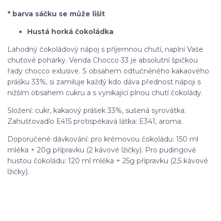
* barva sáčku se může lišit
Hustá horká čokoládka
Lahodný čokoládový nápoj s příjemnou chutí, naplní Vaše
chuťové pohárky. Venda Chocco 33 je absolutní špičkou
řady chocco exlusive. S obsahem odtučněného kakaového
prášku 33%, si zamiluje každý kdo dáva přednost nápoji s
nižším obsahem cukru a s vynikající plnou chutí čokolády.
Složení: cukr, kakaový prášek 33%, sušená syrovátka.
Zahušťovadlo E415 protispékavá látka: E341, aroma.
Doporučené dávkování: pro krémovou čokoládu: 150 ml
mléka + 20g přípravku (2 kávové lžičky). Pro pudingově
hustou čokoládu: 120 ml mléka + 25g přípravku (2,5 kávové
lžičky).