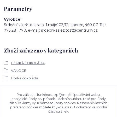
Parametry
Výrobce
Srdeční záležitost s.r.o. 1.máje103/12 Liberec, 460 07. Tel.:
775 281 770, e-mail: srdecni-zalezitost@centrum.cz
Zboží zařazeno v kategoriích
HORKÁ ČOKOLÁDA
VÁNOCE
Horká čokoláda
Ke stažení
Pro základní funkčnost, zpříjemnění používání webu,
analytické účely a v případě udělení souhlasu také pro účely
cílení reklamy využíváme soubory cookies. Nastavení vlastních
Bezpečností upozornění
preferencí cookies můžete kdykoli upravit odkazem ve spodní
části stránek.