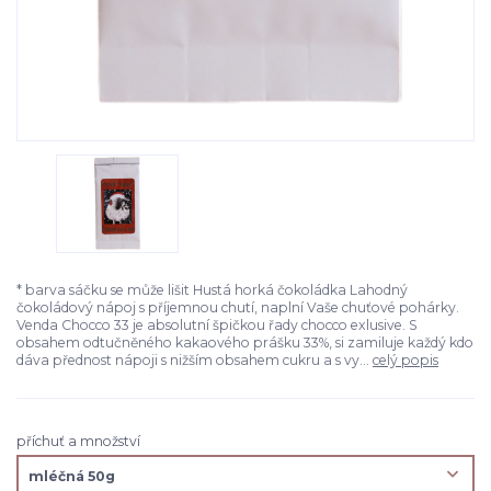
* barva sáčku se může lišit Hustá horká čokoládka Lahodný
čokoládový nápoj s příjemnou chutí, naplní Vaše chuťové pohárky.
Venda Chocco 33 je absolutní špičkou řady chocco exlusive. S
obsahem odtučněného kakaového prášku 33%, si zamiluje každý kdo
dáva přednost nápoji s nižším obsahem cukru a s vy...
celý popis
příchuť a množství