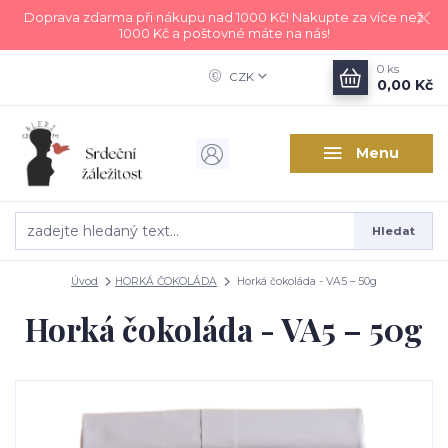
Doprava zdarma při nákupu nad 1000 Kč! Nakupte za více než
1000 Kč a poštovné máte na nás!
0
ks
CZK
0,00 Kč
Menu
Hledat
Úvod
HORKÁ ČOKOLÁDA
Horká čokoláda - VA5 – 50g
Horká čokoláda - VA5 – 50g