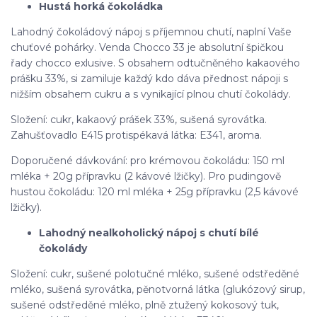
Hustá horká čokoládka
Lahodný čokoládový nápoj s příjemnou chutí, naplní Vaše
chuťové pohárky. Venda Chocco 33 je absolutní špičkou
řady chocco exlusive. S obsahem odtučněného kakaového
prášku 33%, si zamiluje každý kdo dáva přednost nápoji s
nižším obsahem cukru a s vynikající plnou chutí čokolády.
Složení: cukr, kakaový prášek 33%, sušená syrovátka.
Zahušťovadlo E415 protispékavá látka: E341, aroma.
Doporučené dávkování: pro krémovou čokoládu: 150 ml
mléka + 20g přípravku (2 kávové lžičky). Pro pudingově
hustou čokoládu: 120 ml mléka + 25g přípravku (2,5 kávové
lžičky).
Lahodný nealkoholický nápoj s chutí bílé
čokolády
Složení: cukr, sušené polotučné mléko, sušené odstředěné
mléko, sušená syrovátka, pěnotvorná látka (glukózový sirup,
sušené odstředěné mléko, plně ztužený kokosový tuk,