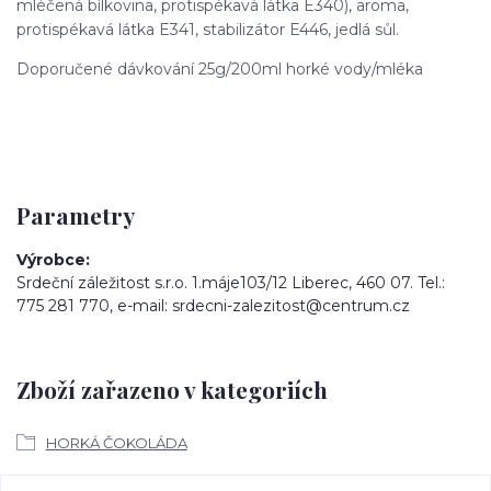
mléčená bílkovina, protispékavá látka E340), aroma,
protispékavá látka E341, stabilizátor E446, jedlá sůl.
Doporučené dávkování 25g/200ml horké vody/mléka
Parametry
Výrobce
Srdeční záležitost s.r.o. 1.máje103/12 Liberec, 460 07. Tel.:
775 281 770, e-mail: srdecni-zalezitost@centrum.cz
Zboží zařazeno v kategoriích
HORKÁ ČOKOLÁDA