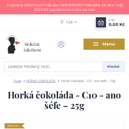
Doprava zdarma při nákupu nad 1000 Kč! Nakupte za více než
1000 Kč a poštovné máte na nás!
0
ks
CZK
0,00 Kč
Menu
Hledat
Úvod
HORKÁ ČOKOLÁDA
Horká čokoláda - C10 - ano šéfe – 25g
Horká čokoláda - C10 - ano
šéfe – 25g
Novinka