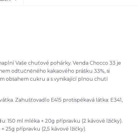
naplní Vaše chuťové pohárky. Venda Chocco 33 je
sahem odtučněného kakaového prášku 33%, si
ím obsahem cukru a s vynikající plnou chutí
vátka. Zahušťovadlo E415 protispékavá látka: E341,
 150 ml mléka + 20g přípravku (2 kávové lžičky).
 25g přípravku (2,5 kávové lžičky).