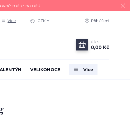
tovné máte na nás!
Více
CZK
Přihlášení
0
ks
0,00 Kč
ALENTÝN
VELIKONOCE
Více
g