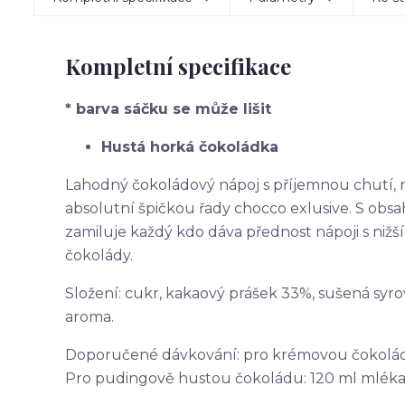
Kompletní specifikace
* barva sáčku se může lišit
Hustá horká čokoládka
Lahodný čokoládový nápoj s příjemnou chutí, 
absolutní špičkou řady chocco exlusive. S ob
zamiluje každý kdo dáva přednost nápoji s nižš
čokolády.
Složení: cukr, kakaový prášek 33%, sušená syro
aroma.
Doporučené dávkování: pro krémovou čokoládu:
Pro pudingově hustou čokoládu: 120 ml mléka +