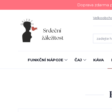
Doprava zdarma př
Velkoobch
FUNKČNÍ NÁPOJE
ČAJ
KÁVA