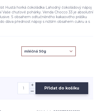
lišit Hustá horká čokoládka Lahodný čokoládový nápoj
ní Vaše chuťové pohárky. Venda Chocco 33 je absolutní
xlusive. S obsahem odtučněného kakaového prášku
kdo dáva přednost nápoji s nižším obsahem cukru a s
Přidat do košíku