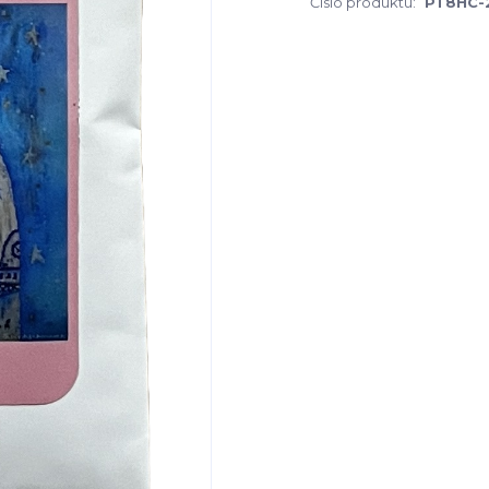
Číslo produktu:
PT8HC-