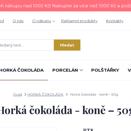
i nákupu nad 1000 Kč! Nakupte za více než 1000 Kč a poš
od
O nás
O nákupu
Reklamní produkty
Kontakty
Hledat
HORKÁ ČOKOLÁDA
PORCELÁN
POLŠTÁŘKY
V
Úvod
HORKÁ ČOKOLÁDA
Horká čokoláda - koně – 50g
Horká čokoláda - koně – 50
PT8