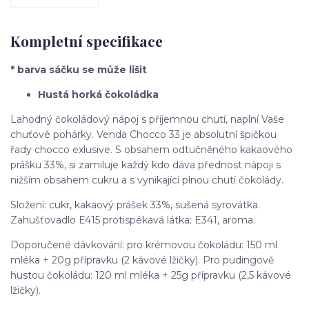
Kompletní specifikace
* barva sáčku se může lišit
Hustá horká čokoládka
Lahodný čokoládový nápoj s příjemnou chutí, naplní Vaše
chuťové pohárky. Venda Chocco 33 je absolutní špičkou
řady chocco exlusive. S obsahem odtučněného kakaového
prášku 33%, si zamiluje každý kdo dáva přednost nápoji s
nižším obsahem cukru a s vynikající plnou chutí čokolády.
Složení: cukr, kakaový prášek 33%, sušená syrovátka.
Zahušťovadlo E415 protispékavá látka: E341, aroma.
Doporučené dávkování: pro krémovou čokoládu: 150 ml
mléka + 20g přípravku (2 kávové lžičky). Pro pudingově
hustou čokoládu: 120 ml mléka + 25g přípravku (2,5 kávové
lžičky).