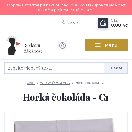
Doprava zdarma při nákupu nad 1000 Kč! Nakupte za více než
1000 Kč a poštovné máte na nás!
0
ks
CZK
0,00 Kč
Menu
Hledat
Úvod
HORKÁ ČOKOLÁDA
Horká čokoláda - C1
Horká čokoláda - C1