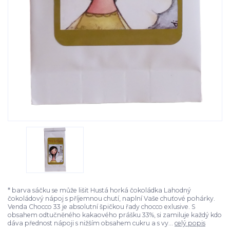
* barva sáčku se může lišit Hustá horká čokoládka Lahodný
čokoládový nápoj s příjemnou chutí, naplní Vaše chuťové pohárky.
Venda Chocco 33 je absolutní špičkou řady chocco exlusive. S
obsahem odtučněného kakaového prášku 33%, si zamiluje každý kdo
dáva přednost nápoji s nižším obsahem cukru a s vy...
celý popis