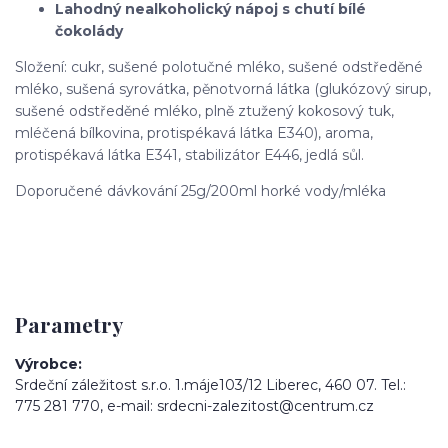
Lahodný nealkoholický nápoj s chutí bílé
čokolády
Složení: cukr, sušené polotučné mléko, sušené odstředěné
mléko, sušená syrovátka, pěnotvorná látka (glukózový sirup,
sušené odstředěné mléko, plně ztužený kokosový tuk,
mléčená bílkovina, protispékavá látka E340), aroma,
protispékavá látka E341, stabilizátor E446, jedlá sůl.
Doporučené dávkování 25g/200ml horké vody/mléka
Parametry
Výrobce
Srdeční záležitost s.r.o. 1.máje103/12 Liberec, 460 07. Tel.:
775 281 770, e-mail: srdecni-zalezitost@centrum.cz