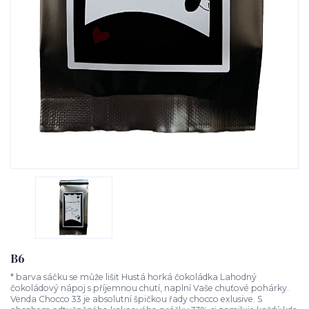
B6
* barva sáčku se může lišit Hustá horká čokoládka Lahodný
čokoládový nápoj s příjemnou chutí, naplní Vaše chuťové pohárky.
Venda Chocco 33 je absolutní špičkou řady chocco exlusive. S