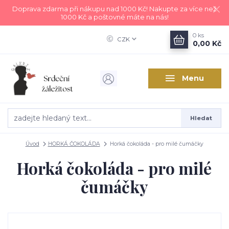
Doprava zdarma při nákupu nad 1000 Kč! Nakupte za více než
1000 Kč a poštovné máte na nás!
0
ks
CZK
0,00 Kč
Menu
Hledat
Úvod
HORKÁ ČOKOLÁDA
Horká čokoláda - pro milé čumáčky
Horká čokoláda - pro milé
čumáčky