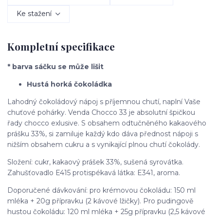
Ke stažení
Kompletní specifikace
* barva sáčku se může lišit
Hustá horká čokoládka
Lahodný čokoládový nápoj s příjemnou chutí, naplní Vaše
chuťové pohárky. Venda Chocco 33 je absolutní špičkou
řady chocco exlusive. S obsahem odtučněného kakaového
prášku 33%, si zamiluje každý kdo dáva přednost nápoji s
nižším obsahem cukru a s vynikající plnou chutí čokolády.
Složení: cukr, kakaový prášek 33%, sušená syrovátka.
Zahušťovadlo E415 protispékavá látka: E341, aroma.
Doporučené dávkování: pro krémovou čokoládu: 150 ml
mléka + 20g přípravku (2 kávové lžičky). Pro pudingově
hustou čokoládu: 120 ml mléka + 25g přípravku (2,5 kávové