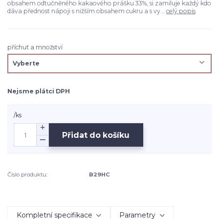
obsahem odtučněného kakaového prášku 33%, si zamiluje každý kdo
dáva přednost nápoji s nižším obsahem cukru a s vy...
celý popis
příchuť a množství
Nejsme plátci DPH
/
ks
Přidat do košíku
Číslo produktu:
B29HC
Kompletní specifikace
Parametry