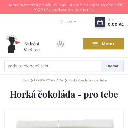
Doprava zdarma při nákupu nad 1000 Kč! Nakupte za více než
1000 Kč a poštovné máte na nás!
0
ks
CZK
0,00 Kč
Menu
Hledat
Úvod
HORKÁ ČOKOLÁDA
Horká čokoláda - pro tebe
Horká čokoláda - pro tebe