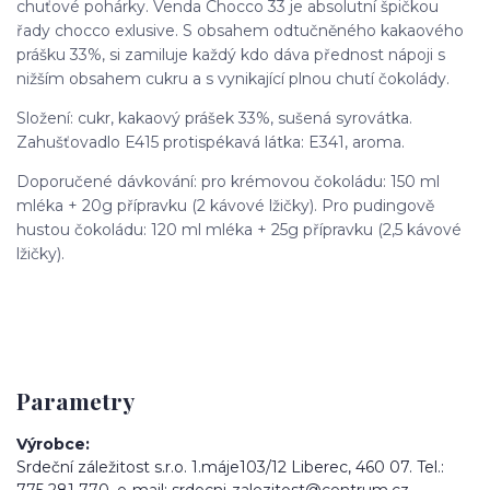
chuťové pohárky. Venda Chocco 33 je absolutní špičkou
řady chocco exlusive. S obsahem odtučněného kakaového
prášku 33%, si zamiluje každý kdo dáva přednost nápoji s
nižším obsahem cukru a s vynikající plnou chutí čokolády.
Složení: cukr, kakaový prášek 33%, sušená syrovátka.
Zahušťovadlo E415 protispékavá látka: E341, aroma.
Doporučené dávkování: pro krémovou čokoládu: 150 ml
mléka + 20g přípravku (2 kávové lžičky). Pro pudingově
hustou čokoládu: 120 ml mléka + 25g přípravku (2,5 kávové
lžičky).
Parametry
Výrobce
Srdeční záležitost s.r.o. 1.máje103/12 Liberec, 460 07. Tel.: