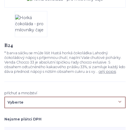
B24
* barva sáčku se může lišit Hustá horká čokoládka Lahodný
čokoládový nápoj s příjemnou chutí, naplní Vaše chuťové pohárky.
Venda Chocco 33 je absolutní špičkou řady chocco exlusive. S
obsahem odtučněného kakaového prášku 33%, si zamiluje každý kdo
dáva přednost nápoji s nižším obsahem cukru a s vy...
celý popis
příchuť a množství
Nejsme plátci DPH