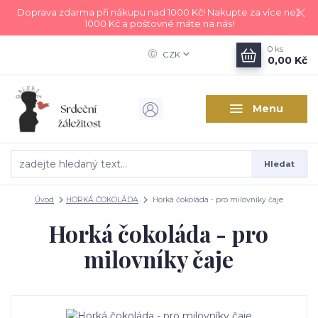
Doprava zdarma při nákupu nad 1000 Kč! Nakupte za více než
1000 Kč a poštovné máte na nás!
0
ks
CZK
0,00 Kč
Menu
Hledat
Úvod
HORKÁ ČOKOLÁDA
Horká čokoláda - pro milovníky čaje
Horká čokoláda - pro
milovníky čaje