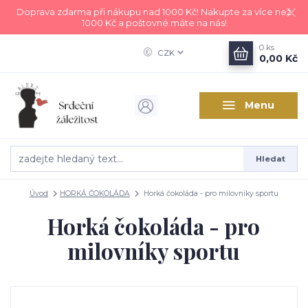
Doprava zdarma při nákupu nad 1000 Kč! Nakupte za více než
1000 Kč a poštovné máte na nás!
0
ks
CZK
0,00 Kč
Menu
Hledat
Úvod
HORKÁ ČOKOLÁDA
Horká čokoláda - pro milovníky sportu
Horká čokoláda - pro
milovníky sportu