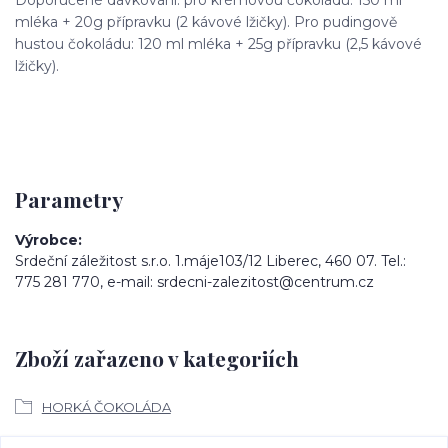
mléka + 20g přípravku (2 kávové lžičky). Pro pudingově
hustou čokoládu: 120 ml mléka + 25g přípravku (2,5 kávové
lžičky).
Parametry
Výrobce
Srdeční záležitost s.r.o. 1.máje103/12 Liberec, 460 07. Tel.:
775 281 770, e-mail: srdecni-zalezitost@centrum.cz
Zboží zařazeno v kategoriích
HORKÁ ČOKOLÁDA