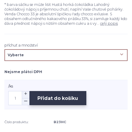
* barva sáčku se může lišit Hustá horká čokoládka Lahodný
čokoládový nápoj s příjemnou chutí, naplní Vaše chuťové pohárky.
Venda Chocco 33 je absolutní špičkou řady chocco exlusive. S
obsahem odtučněného kakaového prášku 33%, si zamiluje každý kdo
dáva přednost nápoji s nižším obsahem cukru a s vy...
celý popis
příchuť a množství
Nejsme plátci DPH
/
ks
Přidat do košíku
Číslo produktu:
B23HC