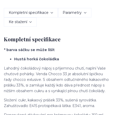
Kompletní specifikace
Parametry
Ke stažení
Kompletní specifikace
* barva sáčku se může lišit
Hustá horká čokoládka
Lahodný čokoládový nápoj s příjemnou chutí, naplní Vaše
chuťové pohárky. Venda Chocco 33 je absolutní špičkou
řady chocco exlusive. S obsahem odtučněného kakaového
prášku 33%, si zamiluje každý kdo dáva přednost nápoji s
nižším obsahem cukru a s vynikající plnou chutí čokolády.
Složení: cukr, kakaový prášek 33%, sušená syrovátka.
Zahušťovadlo E415 protispékavá látka: E341, aroma.
Doporučené dávkování: pro krémovou čokoládu: 150 ml