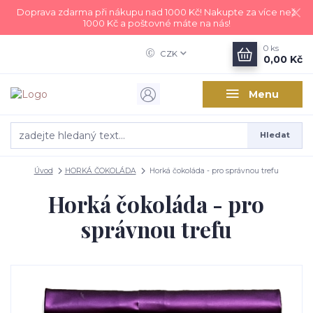
Doprava zdarma při nákupu nad 1000 Kč! Nakupte za více než
1000 Kč a poštovné máte na nás!
0
ks
CZK
0,00 Kč
Menu
Hledat
Úvod
HORKÁ ČOKOLÁDA
Horká čokoláda - pro správnou trefu
Horká čokoláda - pro
správnou trefu