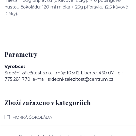
mléka + 20g přípravku (2 kávové lžičky). Pro pudingově
hustou čokoládu: 120 ml mléka + 25g přípravku (2,5 kávové
lžičky).
Parametry
Výrobce
Srdeční záležitost s.r.o. 1.máje103/12 Liberec, 460 07. Tel.:
775 281 770, e-mail: srdecni-zalezitost@centrum.cz
Zboží zařazeno v kategoriích
HORKÁ ČOKOLÁDA