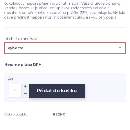
čokoládový nápoj s příjemnou chutí, naplní Vaše chuťové pohárky.
Venda Chocco 33 je absolutní špičkou řady chocco exlusive. S
obsahem odtučněného kakaového prášku 33%, si zamiluje každý kdo
dáva přednost nápoji s nižším obsahem cukru a s vy...
celý popis
příchuť a množství
Nejsme plátci DPH
/
ks
Přidat do košíku
Číslo produktu:
B22HC