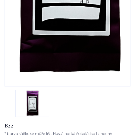
B22
* barva sáčku se může lišit Hustá horká čokoládka Lahodný