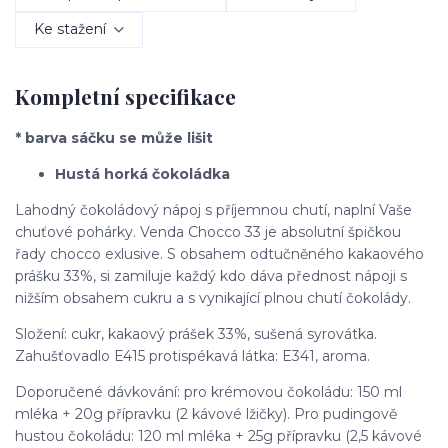
Ke stažení
Kompletní specifikace
* barva sáčku se může lišit
Hustá horká čokoládka
Lahodný čokoládový nápoj s příjemnou chutí, naplní Vaše
chuťové pohárky. Venda Chocco 33 je absolutní špičkou
řady chocco exlusive. S obsahem odtučněného kakaového
prášku 33%, si zamiluje každý kdo dáva přednost nápoji s
nižším obsahem cukru a s vynikající plnou chutí čokolády.
Složení: cukr, kakaový prášek 33%, sušená syrovátka.
Zahušťovadlo E415 protispékavá látka: E341, aroma.
Doporučené dávkování: pro krémovou čokoládu: 150 ml
mléka + 20g přípravku (2 kávové lžičky). Pro pudingově
hustou čokoládu: 120 ml mléka + 25g přípravku (2,5 kávové