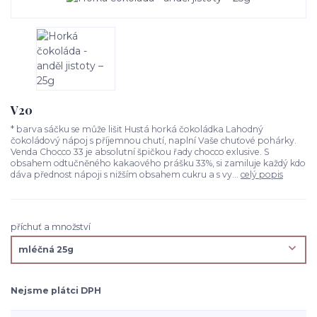
V20
* barva sáčku se může lišit Hustá horká čokoládka Lahodný
čokoládový nápoj s příjemnou chutí, naplní Vaše chuťové pohárky.
Venda Chocco 33 je absolutní špičkou řady chocco exlusive. S
obsahem odtučněného kakaového prášku 33%, si zamiluje každý kdo
dáva přednost nápoji s nižším obsahem cukru a s vy...
celý popis
příchuť a množství
Nejsme plátci DPH