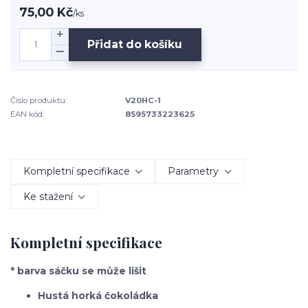
75,00 Kč
/
ks
Přidat do košíku
Číslo produktu:
V20HC-1
EAN kód:
8595733223625
Kompletní specifikace
Parametry
Ke stažení
Kompletní specifikace
* barva sáčku se může lišit
Hustá horká čokoládka