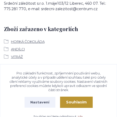
Srdeční záležitost s.r.o. 1.máje103/12 Liberec, 460 07. Tel.:
775 281 770, e-mail: srdecni-zalezitost@centrum.cz
Zboží zařazeno v kategoriích
HORKÁ ČOKOLÁDA
ANDÍLCI
VITRÁŽ
Ke stažení
Pro základní funkčnost, zpříjemnění používání webu,
analytické účely a v případě udělení souhlasu také pro účely
cílení reklamy využíváme soubory cookies. Nastavení vlastních
Bezpečností upozornění
preferencí cookies můžete kdykoli upravit odkazem ve spodní
části stránek.
Souhlasím
Nastavení
Souhlas můžete odmítnout
zde
.