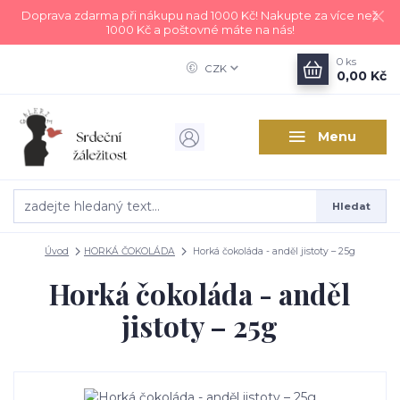
Doprava zdarma při nákupu nad 1000 Kč! Nakupte za více než
1000 Kč a poštovné máte na nás!
0
ks
CZK
0,00 Kč
Menu
Hledat
Úvod
HORKÁ ČOKOLÁDA
Horká čokoláda - anděl jistoty – 25g
Horká čokoláda - anděl
jistoty – 25g