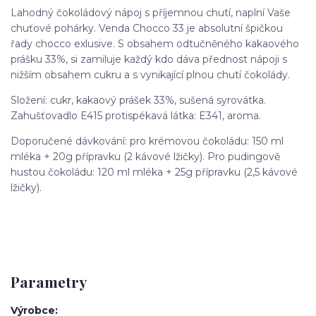
Lahodný čokoládový nápoj s příjemnou chutí, naplní Vaše
chuťové pohárky. Venda Chocco 33 je absolutní špičkou
řady chocco exlusive. S obsahem odtučněného kakaového
prášku 33%, si zamiluje každý kdo dáva přednost nápoji s
nižším obsahem cukru a s vynikající plnou chutí čokolády.
Složení: cukr, kakaový prášek 33%, sušená syrovátka.
Zahušťovadlo E415 protispékavá látka: E341, aroma.
Doporučené dávkování: pro krémovou čokoládu: 150 ml
mléka + 20g přípravku (2 kávové lžičky). Pro pudingově
hustou čokoládu: 120 ml mléka + 25g přípravku (2,5 kávové
lžičky).
Parametry
Výrobce