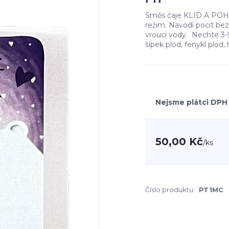
Směs čaje KLID A POHO
režim. Navodí pocit bezp
vroucí vody. Nechte 3-5 m
šípek plod, fenykl plod
Nejsme plátci DPH
50,00 Kč
/
ks
Číslo produktu:
PT1MC