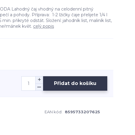
DA Lahodný čaj vhodný na celodenní pitný
ečí a pohody. Příprava: 1-2 lžičky čaje přelijete 1/4 l
in. přikryté odstát. Složení: jahodník list, maliník list,
, heřmánek květ.
celý popis
Přidat do košíku
EAN kód:
8595733207625