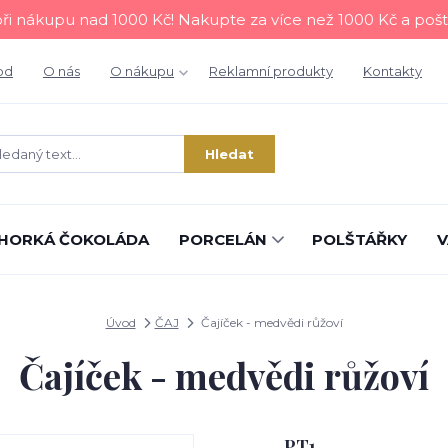
i nákupu nad 1000 Kč! Nakupte za více než 1000 Kč a poš
od
O nás
O nákupu
Reklamní produkty
Kontakty
Hledat
HORKÁ ČOKOLÁDA
PORCELÁN
POLŠTÁŘKY
V
Úvod
ČAJ
Čajíček - medvědi růžoví
Čajíček - medvědi růžoví
PT1