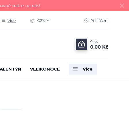
tovné máte na nás!
Více
CZK
Přihlášení
0
ks
0,00 Kč
ALENTÝN
VELIKONOCE
Více