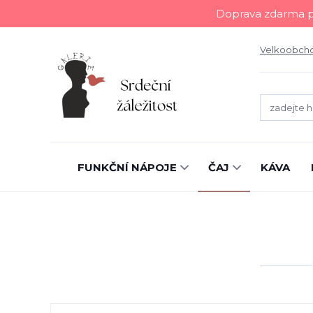
Doprava zdarma př
Velkoobch
FUNKČNÍ NÁPOJE
ČAJ
KÁVA