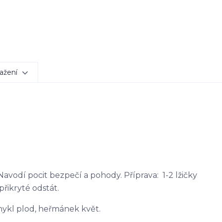
ažení
avodí pocit bezpečí a pohody. Příprava: 1-2 lžičky
přikryté odstát.
fenykl plod, heřmánek květ.