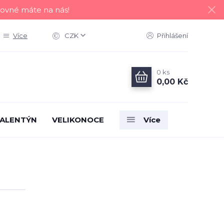
tovné máte na nás!
Více
CZK
Přihlášení
0
ks
0,00 Kč
ALENTÝN
VELIKONOCE
Více