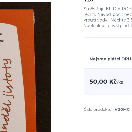
Směs čaje KLID A POHO
režim. Navodí pocit bezp
vroucí vody. Nechte 3-5 m
šípek plod, fenykl plod
Nejsme plátci DPH
50,00 Kč
/
ks
Číslo produktu:
V20MC