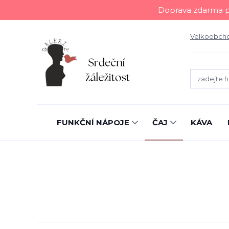
Doprava zdarma př
Velkoobch
FUNKČNÍ NÁPOJE
ČAJ
KÁVA