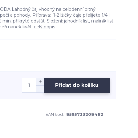
DA Lahodný čaj vhodný na celodenní pitný
ečí a pohody. Příprava: 1-2 lžičky čaje přelijete 1/4 l
in. přikryté odstát. Složení: jahodník list, maliník list,
, heřmánek květ.
celý popis
Přidat do košíku
EAN kód:
8595733208462