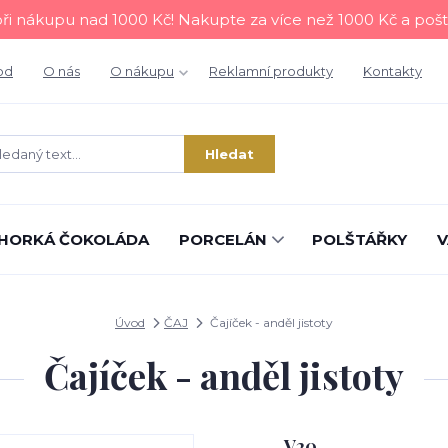
i nákupu nad 1000 Kč! Nakupte za více než 1000 Kč a poš
od
O nás
O nákupu
Reklamní produkty
Kontakty
Hledat
HORKÁ ČOKOLÁDA
PORCELÁN
POLŠTÁŘKY
V
Úvod
ČAJ
Čajíček - anděl jistoty
Čajíček - anděl jistoty
V20