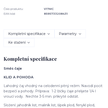
Číslo produktu:
V17MC
EAN kód:
8595733208431
Kompletní specifikace
Parametry
Ke stažení
Kompletní specifikace
Směs čaje
KLID A POHODA
Lahodný čaj vhodný na celodenní pitný režim. Navodí pocit
bezpečí a pohody. Příprava: 1-2 lžičky čaje přelijete 1/4 l
vroucí vody. Nechte 3-5 min. přikryté odstát.
Složení: jahodník list, maliník list, šípek plod, fenykl plod,