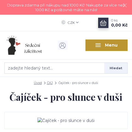
Doprava zdarma při nákupu nad 1000 Kč! Nakupte za více než
1000 Kč a poštovné máte na nás!
0
ks
CZK
0,00 Kč
Menu
Hledat
Úvod
ČAJ
Čajíček - pro slunce v duši
Čajíček - pro slunce v duši