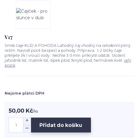
V17
Směs čaje KLID A POHODA Lahodný čaj vhodný na celodenní pitný
režim. Navodí pocit bezpečí a pohody. Příprava: 1-2 lžičky čaje
přelijete 1/4 l vroucí vody. Nechte 3-5 min. přikryté odstát. Složení:
jahodník list, maliník list, šípek plod, fenykl plod, heřmánek květ.
celý
popis
Nejsme plátci DPH
50,00 Kč
/
ks
Přidat do košíku