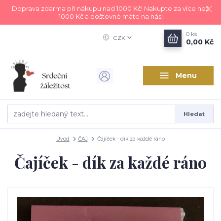
Doprava zdarma při nákupu nad 1000 Kč! Nakupte za více než
1000 Kč a poštovné máte na nás!
0
ks
CZK
0,00 Kč
Menu
Hledat
Úvod
ČAJ
Čajíček - dík za každé ráno
Čajíček - dík za každé ráno