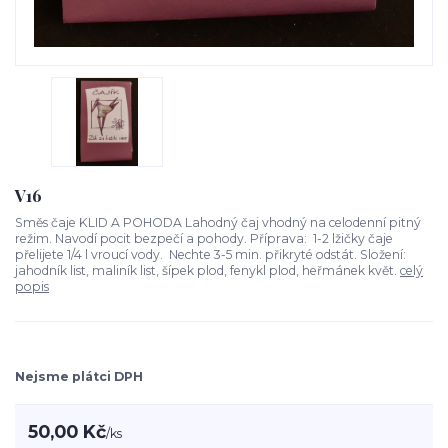
V16
Směs čaje KLID A POHODA Lahodný čaj vhodný na celodenní pitný
režim. Navodí pocit bezpečí a pohody. Příprava: 1-2 lžičky čaje
přelijete 1/4 l vroucí vody. Nechte 3-5 min. přikryté odstát. Složení:
jahodník list, maliník list, šípek plod, fenykl plod, heřmánek květ.
celý
popis
Nejsme plátci DPH
50,00 Kč
/
ks