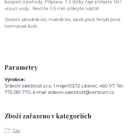
bezpečí a pohody. Příprava: 1-2 lžičky čaje přelijete 1/4 l
vroucí vody. Nechte 3-5 min. přikryté odstát.
Složení: jahodník list, maliník list, šípek plod, fenykl plod,
heřmánek květ.
Parametry
Výrobce
Srdeční záležitost s.r.o. 1.máje103/12 Liberec, 460 07. Tel.:
775 281 770, e-mail: srdecni-zalezitost@centrum.cz
Zboží zařazeno v kategoriích
ČAJ