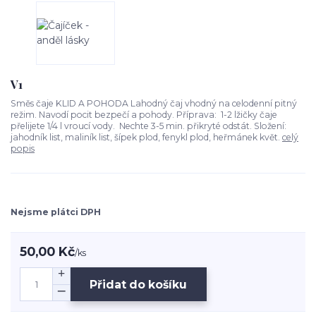
V1
Směs čaje KLID A POHODA Lahodný čaj vhodný na celodenní pitný
režim. Navodí pocit bezpečí a pohody. Příprava: 1-2 lžičky čaje
přelijete 1/4 l vroucí vody. Nechte 3-5 min. přikryté odstát. Složení:
jahodník list, maliník list, šípek plod, fenykl plod, heřmánek květ.
celý
popis
Nejsme plátci DPH
50,00 Kč
/
ks
Přidat do košíku