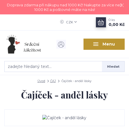
Doprava zdarma při nákupu nad 1000 Kč! Nakupte za více než
1000 Kč a poštovné máte na nás!
0
ks
CZK
0,00 Kč
Menu
Hledat
Úvod
ČAJ
Čajíček - anděl lásky
Čajíček - anděl lásky