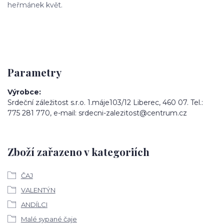
heřmánek květ.
Parametry
Výrobce
Srdeční záležitost s.r.o. 1.máje103/12 Liberec, 460 07. Tel.:
775 281 770, e-mail: srdecni-zalezitost@centrum.cz
Zboží zařazeno v kategoriích
ČAJ
VALENTÝN
ANDÍLCI
Malé sypané čaje