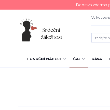
Doprava zdarma př
Velkoobch
FUNKČNÍ NÁPOJE
ČAJ
KÁVA