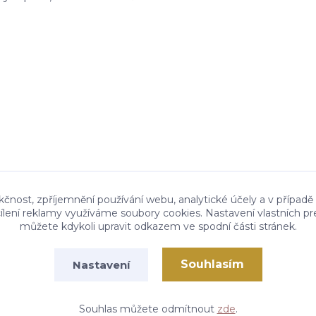
kčnost, zpříjemnění používání webu, analytické účely a v případě
cílení reklamy využíváme soubory cookies. Nastavení vlastních pr
můžete kdykoli upravit odkazem ve spodní části stránek.
Souhlasím
Nastavení
Vytvořeno na
Eshop-rychle.cz
Souhlas můžete odmítnout
zde
.