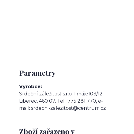
Parametry
Výrobce
Srdeční záležitost s.r.o. 1.máje103/12
Liberec, 460 07. Tel.: 775 281 770, e-
mail: srdecni-zalezitost@centrum.cz
Zboží zařazeno v