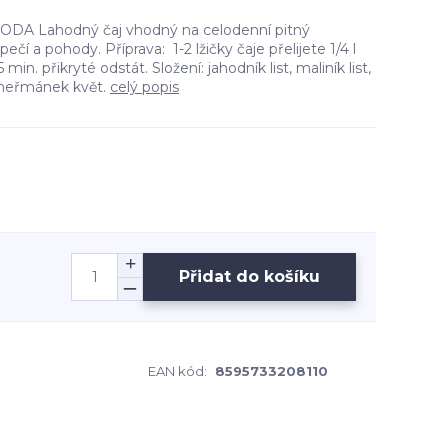
DA Lahodný čaj vhodný na celodenní pitný
ečí a pohody. Příprava: 1-2 lžičky čaje přelijete 1/4 l
in. přikryté odstát. Složení: jahodník list, maliník list,
, heřmánek květ.
celý popis
Přidat do košíku
EAN kód:
8595733208110