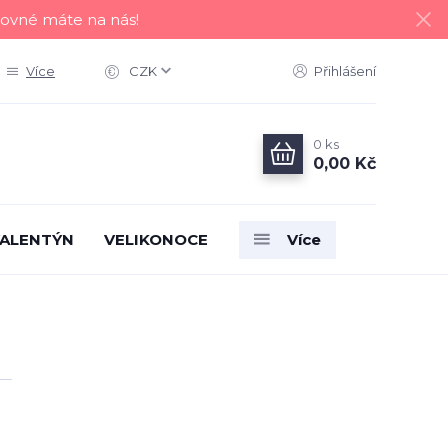
tovné máte na nás!
Více
CZK
Přihlášení
0
ks
0,00 Kč
ALENTÝN
VELIKONOCE
Více