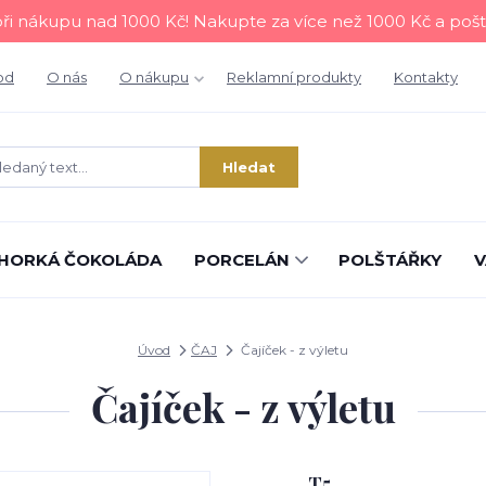
i nákupu nad 1000 Kč! Nakupte za více než 1000 Kč a poš
od
O nás
O nákupu
Reklamní produkty
Kontakty
Hledat
HORKÁ ČOKOLÁDA
PORCELÁN
POLŠTÁŘKY
V
Úvod
ČAJ
Čajíček - z výletu
Čajíček - z výletu
T5