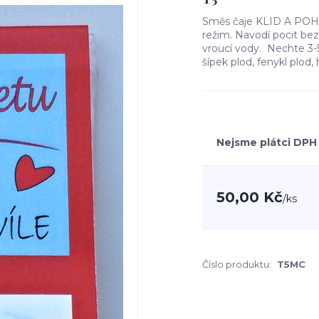
Směs čaje KLID A POHO
režim. Navodí pocit bezp
vroucí vody. Nechte 3-5 m
šípek plod, fenykl plod
Nejsme plátci DPH
50,00 Kč
/
ks
Číslo produktu:
T5MC