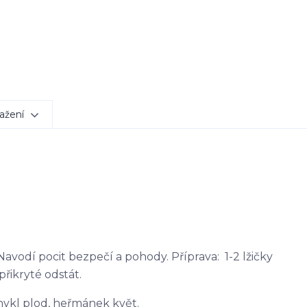
ažení
avodí pocit bezpečí a pohody. Příprava: 1-2 lžičky
přikryté odstát.
fenykl plod, heřmánek květ.