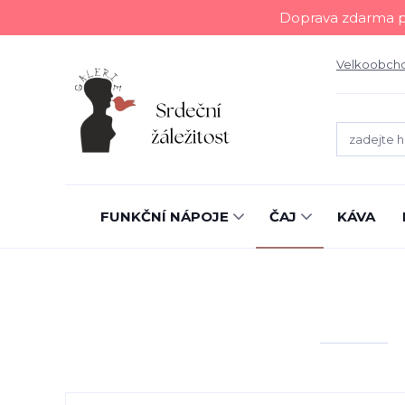
Doprava zdarma př
Velkoobch
FUNKČNÍ NÁPOJE
ČAJ
KÁVA