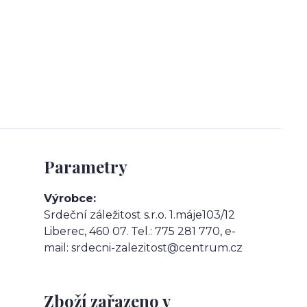
Parametry
Výrobce
Srdeční záležitost s.r.o. 1.máje103/12
Liberec, 460 07. Tel.: 775 281 770, e-
mail: srdecni-zalezitost@centrum.cz
Zboží zařazeno v