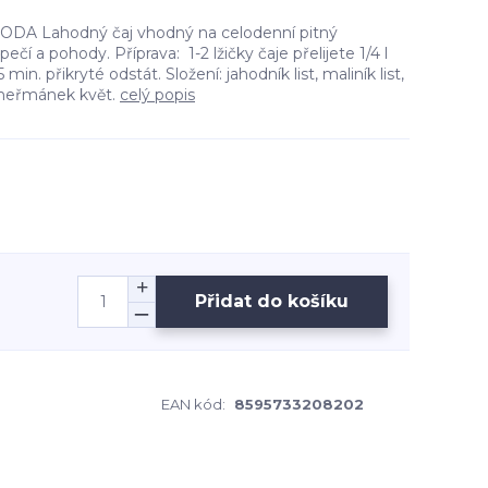
DA Lahodný čaj vhodný na celodenní pitný
ečí a pohody. Příprava: 1-2 lžičky čaje přelijete 1/4 l
in. přikryté odstát. Složení: jahodník list, maliník list,
, heřmánek květ.
celý popis
Přidat do košíku
EAN kód:
8595733208202