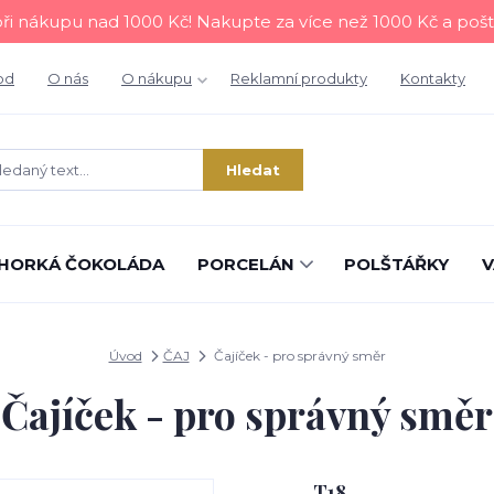
i nákupu nad 1000 Kč! Nakupte za více než 1000 Kč a poš
od
O nás
O nákupu
Reklamní produkty
Kontakty
Hledat
HORKÁ ČOKOLÁDA
PORCELÁN
POLŠTÁŘKY
V
Úvod
ČAJ
Čajíček - pro správný směr
Čajíček - pro správný směr
T18