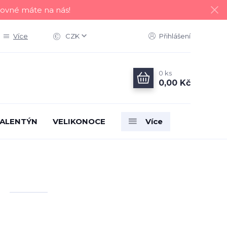
tovné máte na nás!
Více
CZK
Přihlášení
0
ks
0,00 Kč
ALENTÝN
VELIKONOCE
Více