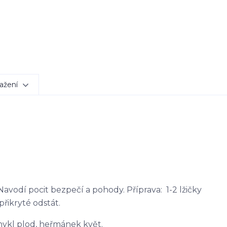
ažení
avodí pocit bezpečí a pohody. Příprava: 1-2 lžičky
přikryté odstát.
fenykl plod, heřmánek květ.