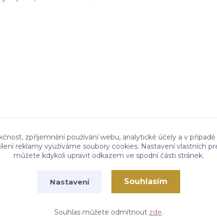
kčnost, zpříjemnění používání webu, analytické účely a v případě
cílení reklamy využíváme soubory cookies. Nastavení vlastních pr
můžete kdykoli upravit odkazem ve spodní části stránek.
Souhlasím
Nastavení
Vytvořeno na
Eshop-rychle.cz
Souhlas můžete odmítnout
zde
.