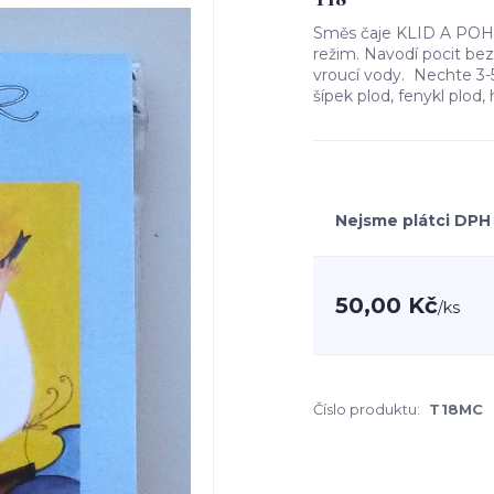
Směs čaje KLID A POHO
režim. Navodí pocit bezp
vroucí vody. Nechte 3-5 m
šípek plod, fenykl plod
Nejsme plátci DPH
50,00 Kč
/
ks
Číslo produktu:
T18MC