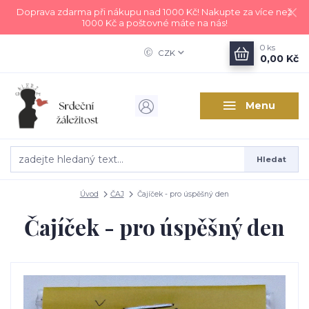
Doprava zdarma při nákupu nad 1000 Kč! Nakupte za více než
1000 Kč a poštovné máte na nás!
0
ks
CZK
0,00 Kč
Menu
Hledat
Úvod
ČAJ
Čajíček - pro úspěšný den
Čajíček - pro úspěšný den