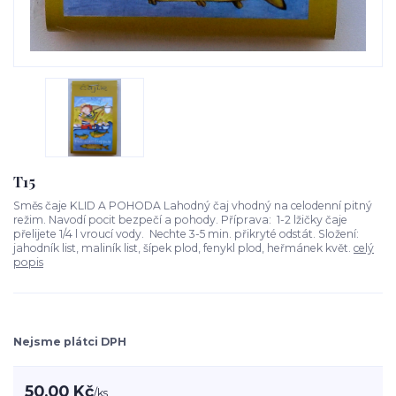
T15
Směs čaje KLID A POHODA Lahodný čaj vhodný na celodenní pitný
režim. Navodí pocit bezpečí a pohody. Příprava: 1-2 lžičky čaje
přelijete 1/4 l vroucí vody. Nechte 3-5 min. přikryté odstát. Složení:
jahodník list, maliník list, šípek plod, fenykl plod, heřmánek květ.
celý
popis
Nejsme plátci DPH
50,00 Kč
/
ks