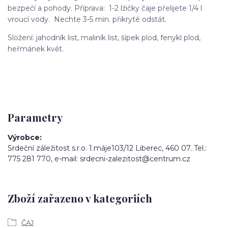
bezpečí a pohody. Příprava: 1-2 lžičky čaje přelijete 1/4 l
vroucí vody. Nechte 3-5 min. přikryté odstát.
Složení: jahodník list, maliník list, šípek plod, fenykl plod,
heřmánek květ.
Parametry
Výrobce
Srdeční záležitost s.r.o. 1.máje103/12 Liberec, 460 07. Tel.:
775 281 770, e-mail: srdecni-zalezitost@centrum.cz
Zboží zařazeno v kategoriích
ČAJ