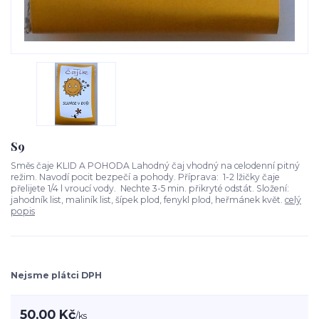
S9
Směs čaje KLID A POHODA Lahodný čaj vhodný na celodenní pitný
režim. Navodí pocit bezpečí a pohody. Příprava: 1-2 lžičky čaje
přelijete 1/4 l vroucí vody. Nechte 3-5 min. přikryté odstát. Složení:
jahodník list, maliník list, šípek plod, fenykl plod, heřmánek květ.
celý
popis
Nejsme plátci DPH
50,00 Kč
/
ks