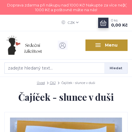
Doprava zdarma při nákupu nad 1000 Kč! Nakupte za více než
1000 Kč a poštovné máte na nás!
0
ks
CZK
0,00 Kč
Menu
Hledat
Úvod
ČAJ
Čajíček - slunce v duši
Čajíček - slunce v duši