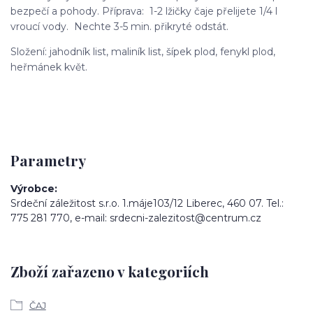
bezpečí a pohody. Příprava: 1-2 lžičky čaje přelijete 1/4 l
vroucí vody. Nechte 3-5 min. přikryté odstát.
Složení: jahodník list, maliník list, šípek plod, fenykl plod,
heřmánek květ.
Parametry
Výrobce
Srdeční záležitost s.r.o. 1.máje103/12 Liberec, 460 07. Tel.:
775 281 770, e-mail: srdecni-zalezitost@centrum.cz
Zboží zařazeno v kategoriích
ČAJ