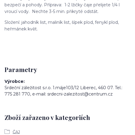
bezpečí a pohody. Příprava: 1-2 lžičky čaje přelijete 1/4 l
vroucí vody. Nechte 3-5 min. přikryté odstát.
Složení: jahodník list, maliník list, šípek plod, fenykl plod,
heřmánek květ.
Parametry
Výrobce
Srdeční záležitost s.r.o. 1.máje103/12 Liberec, 460 07. Tel.:
775 281 770, e-mail: srdecni-zalezitost@centrum.cz
Zboží zařazeno v kategoriích
ČAJ