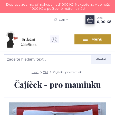
Doprava zdarma při nákupu nad 1000 Kč! Nakupte za více než
1000 Kč a poštovné máte na nás!
0
ks
CZK
0,00 Kč
Menu
Hledat
Úvod
ČAJ
Čajíček - pro maminku
Čajíček - pro maminku