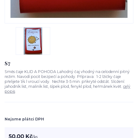
S7
Směs čaje KLID A POHODA Lahodný čaj vhodný na celodenní pitný
režim. Navodí pocit bezpečí a pohody. Příprava: 1-2 lžičky čaje
přelijete 1/4 l vroucí vody. Nechte 3-5 min. přikryté odstát. Složení:
jahodník list, maliník list, šípek plod, fenykl plod, heřmánek květ.
celý
popis
Nejsme plátci DPH
50,00 Kč
/
ks