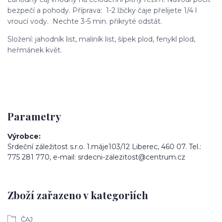
bezpečí a pohody. Příprava: 1-2 lžičky čaje přelijete 1/4 l
vroucí vody. Nechte 3-5 min. přikryté odstát.
Složení: jahodník list, maliník list, šípek plod, fenykl plod,
heřmánek květ.
Parametry
Výrobce
Srdeční záležitost s.r.o. 1.máje103/12 Liberec, 460 07. Tel.:
775 281 770, e-mail: srdecni-zalezitost@centrum.cz
Zboží zařazeno v kategoriích
ČAJ