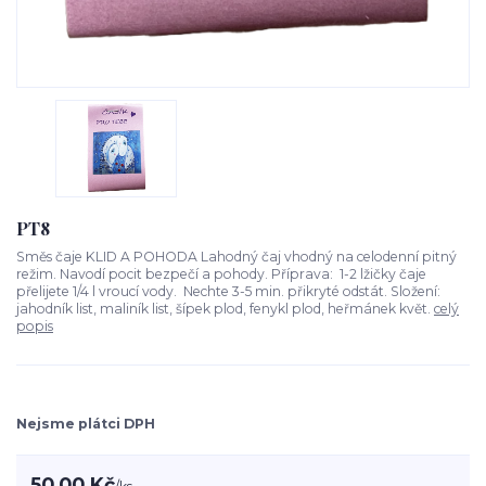
PT8
Směs čaje KLID A POHODA Lahodný čaj vhodný na celodenní pitný
režim. Navodí pocit bezpečí a pohody. Příprava: 1-2 lžičky čaje
přelijete 1/4 l vroucí vody. Nechte 3-5 min. přikryté odstát. Složení:
jahodník list, maliník list, šípek plod, fenykl plod, heřmánek květ.
celý
popis
Nejsme plátci DPH
50,00 Kč