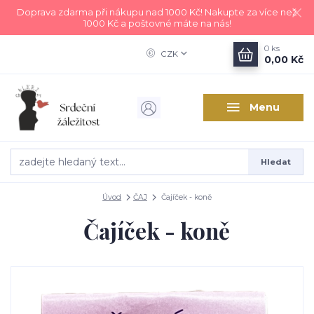
Doprava zdarma při nákupu nad 1000 Kč! Nakupte za více než
1000 Kč a poštovné máte na nás!
0
ks
CZK
0,00 Kč
Menu
Hledat
Úvod
ČAJ
Čajíček - koně
Čajíček - koně