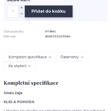
/
ks
Přidat do košíku
Číslo produktu:
PT8MC
EAN kód:
8595733207694
Kompletní specifikace
Parametry
Ke stažení
Kompletní specifikace
Směs čaje
KLID A POHODA
Lahodný čaj vhodný na celodenní pitný režim. Navodí pocit