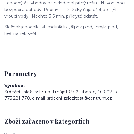
Lahodný čaj vhodný na celodenní pitný režim. Navodí pocit
bezpečí a pohody. Příprava: 1-2 lžičky čaje přelijete 1/4 l
vroucí vody. Nechte 3-5 min. přikryté odstát.
Složení: jahodník list, maliník list, šípek plod, fenykl plod,
heřmánek květ.
Parametry
Výrobce
Srdeční záležitost s.r.o. 1.máje103/12 Liberec, 460 07. Tel.:
775 281 770, e-mail: srdecni-zalezitost@centrum.cz
Zboží zařazeno v kategoriích