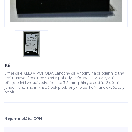
B6
Směs čaje KLID A POHODA Lahodný čaj vhodný na celodenní pitný
režim. Navodí pocit bezpečí a pohody. Příprava: 1-2 lžičky čaje
přelijete 1/4 l vroucí vody. Nechte 3-5 min. přikryté odstát. Složení:
jahodník list, maliník list, šípek plod, fenykl plod, heřmánek květ.
celý
popis
Nejsme plátci DPH