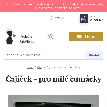
Doprava zdarma při nákupu nad 1000 Kč! Nakupte za více než
1000 Kč a poštovné máte na nás!
0
ks
CZK
0,00 Kč
Menu
Hledat
Úvod
ČAJ
Čajíček - pro milé čumáčky
Čajíček - pro milé čumáčky