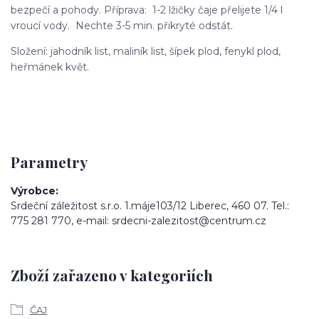
bezpečí a pohody. Příprava: 1-2 lžičky čaje přelijete 1/4 l
vroucí vody. Nechte 3-5 min. přikryté odstát.
Složení: jahodník list, maliník list, šípek plod, fenykl plod,
heřmánek květ.
Parametry
Výrobce
Srdeční záležitost s.r.o. 1.máje103/12 Liberec, 460 07. Tel.:
775 281 770, e-mail: srdecni-zalezitost@centrum.cz
Zboží zařazeno v kategoriích
ČAJ