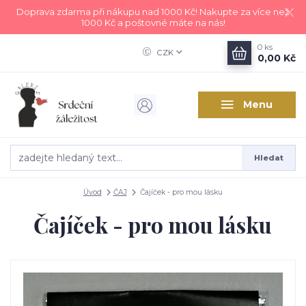
Doprava zdarma při nákupu nad 1000 Kč! Nakupte za více než
1000 Kč a poštovné máte na nás!
0
ks
CZK
0,00 Kč
Menu
Hledat
Úvod
ČAJ
Čajíček - pro mou lásku
Čajíček - pro mou lásku